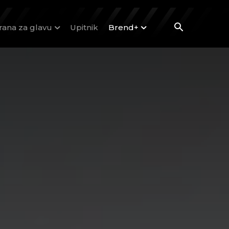
rana za glavu
Upitnik
Brend+