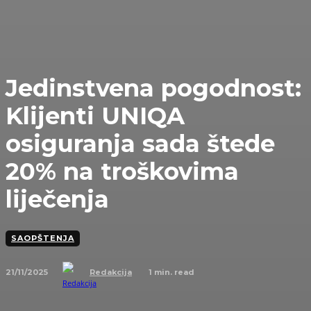
Jedinstvena pogodnost:
Klijenti UNIQA
osiguranja sada štede
20% na troškovima
liječenja
SAOPŠTENJA
21/11/2025
1
min. read
Redakcija