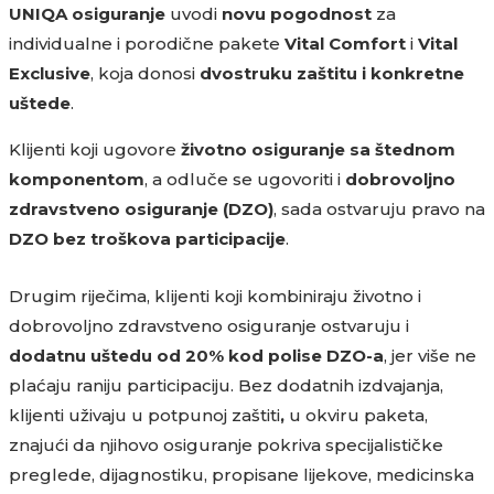
UNIQA osiguranje
uvodi
novu pogodnost
za
individualne i porodične pakete
Vital Comfort
i
Vital
Exclusive
, koja donosi
dvostruku zaštitu i konkretne
uštede
.
Klijenti koji ugovore
životno osiguranje sa štednom
komponentom
, a odluče se ugovoriti i
dobrovoljno
zdravstveno osiguranje (DZO)
, sada ostvaruju pravo na
DZO bez troškova participacije
.
Drugim riječima, klijenti koji kombiniraju životno i
dobrovoljno zdravstveno osiguranje ostvaruju i
dodatnu uštedu od 20% kod polise DZO-a
, jer više ne
plaćaju raniju participaciju. Bez dodatnih izdvajanja,
klijenti uživaju u potpunoj zaštiti
,
u okviru paketa,
znajući da njihovo osiguranje pokriva specijalističke
preglede, dijagnostiku, propisane lijekove, medicinska