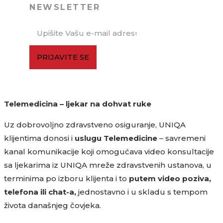
NEWSLETTER
PRIJAVITE SE
Telemedicina – ljekar na dohvat ruke
Uz dobrovoljno zdravstveno osiguranje, UNIQA
klijentima donosi i
uslugu Telemedicine
– savremeni
kanal komunikacije koji omogućava video konsultacije
sa ljekarima iz UNIQA mreže zdravstvenih ustanova, u
terminima po izboru klijenta i to
putem video poziva,
telefona ili chat-a,
jednostavno i u skladu s tempom
života današnjeg čovjeka.