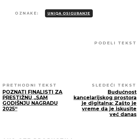
OZNAKE:
UNIQA OSIGURANJE
PODELI TEKST
PRETHODNI TEKST
SLEDEĆI TEKST
POZNATI FINALISTI ZA
Budućnost
PRESTIŽNU „SAM
kancelarijskog prostora
GODIŠNJU NAGRADU
je digitalna: Zašto je
2025“
vreme da je iskusite
već danas