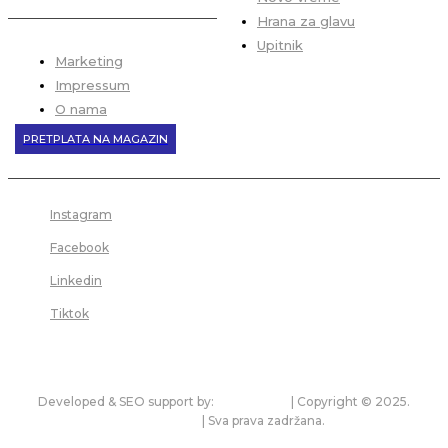
Hrana za glavu
Upitnik
Marketing
Impressum
O nama
PRETPLATA NA MAGAZIN
Instagram
Facebook
Linkedin
Tiktok
Developed & SEO support by:
premium.rs
| Copyright © 2025.
bonitet.com
| Sva prava zadržana.