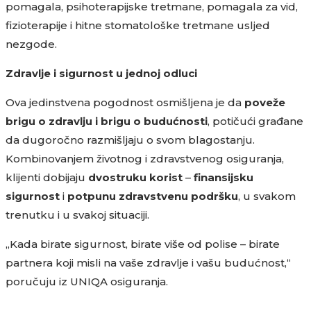
pomagala, psihoterapijske tretmane, pomagala za vid,
fizioterapije i hitne stomatološke tretmane usljed
nezgode.
Zdravlje i sigurnost u jednoj odluci
Ova jedinstvena pogodnost osmišljena je da
poveže
brigu o zdravlju i brigu o budućnosti
, potičući građane
da dugoročno razmišljaju o svom blagostanju.
Kombinovanjem životnog i zdravstvenog osiguranja,
klijenti dobijaju
dvostruku korist
–
finansijsku
sigurnost
i
potpunu zdravstvenu podršku
, u svakom
trenutku i u svakoj situaciji.
„Kada birate sigurnost, birate više od polise – birate
partnera koji misli na vaše zdravlje i vašu budućnost,“
poručuju iz UNIQA osiguranja.