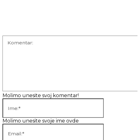
OSTAVITE KOMENTAR
Komentar:
Molimo unesite svoj komentar!
Ime:*
Molimo unesite svoje ime ovde
Email:*