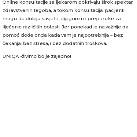
Online konsultacije sa ljekarom pokrivaju širok spektar
zdravstvenih tegoba, a tokom konsultacija, pacijenti
mogu da dobiju savjete, dijagnozu i preporuke za
liječenje različitih bolesti. Jer ponekad je najvažnije da
pomoć dođe onda kada vam je najpotrebnija – bez
čekanja, bez stresa, i bez dodatnih troškova.
UNIQA -živimo bolje zajedno!