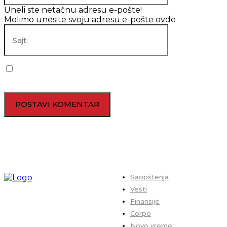
Uneli ste netačnu adresu e-pošte!
Molimo unesite svoju adresu e-pošte ovde
Sajt:
Sačuvaj moje ime, mejl i veb lokaciju u ovom pregledaču za
sledeći put kada budem komentarisao.
Saopštenja
Vesti
Finansije
Corpo
Novo vreme