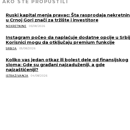
AKO STE PROPUSTILI
Ruski kapital menja pravac: Šta rasprodaja nekretni
u Crnoj Gori znači za tržište i investitore
NEKRETNINE
05/08/2026
Instagram počeo da naplaćuje dodatne opcije u Srbiji
Korisnici mogu da otključaju premium funkcije
SRBIJA
05/08/2026
Koliko vas jedan otkaz ili bolest dele od finansijskog
sloma: Gde su građani najzaduženiji, a gde
najzaštićeniji?
ISTRAŽIVANJA
04/08/2026
POVEZANE VESTI