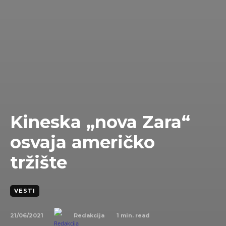
Kineska „nova Zara“
osvaja američko
tržište
VESTI
21/06/2021
1
min. read
Redakcija