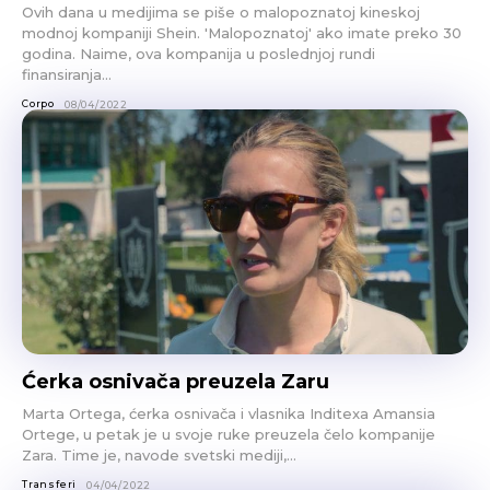
Ovih dana u medijima se piše o malopoznatoj kineskoj
modnoj kompaniji Shein. 'Malopoznatoj' ako imate preko 30
godina. Naime, ova kompanija u poslednjoj rundi
finansiranja...
Corpo
08/04/2022
Ćerka osnivača preuzela Zaru
Marta Ortega, ćerka osnivača i vlasnika Inditexa Amansia
Ortege, u petak je u svoje ruke preuzela čelo kompanije
Zara. Time je, navode svetski mediji,...
Transferi
04/04/2022