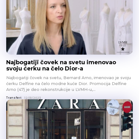
Najbogatiji čovek na svetu imenovao
svoju ćerku na čelo Dior-a
Najbogatiji čovek na svetu, Bernard Arno, imenovao je svoju
ćerku Delfine na čelo modne kuće Dior. Promocija Delfine
Arno (47) je deo rekonstrukcije u LVMH-u,...
Transferi
12/01/2023