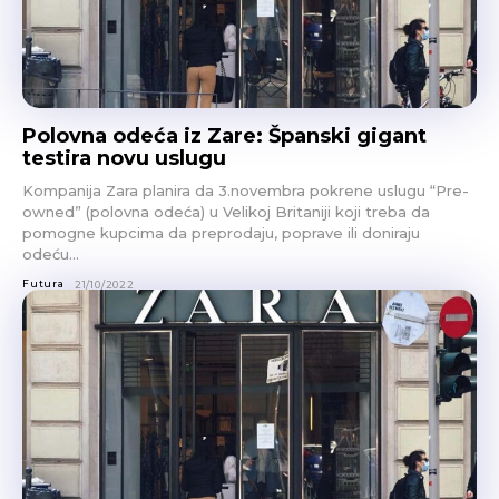
Polovna odeća iz Zare: Španski gigant
testira novu uslugu
Kompanija Zara planira da 3.novembra pokrene uslugu “Pre-
owned” (polovna odeća) u Velikoj Britaniji koji treba da
pomogne kupcima da preprodaju, poprave ili doniraju
odeću...
Futura
21/10/2022