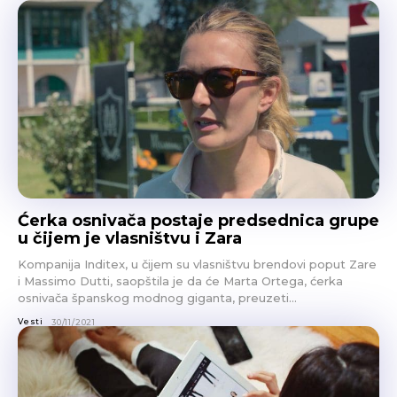
Ćerka osnivača postaje predsednica grupe
u čijem je vlasništvu i Zara
Kompanija Inditex, u čijem su vlasništvu brendovi poput Zare
i Massimo Dutti, saopštila je da će Marta Ortega, ćerka
osnivača španskog modnog giganta, preuzeti...
Vesti
30/11/2021