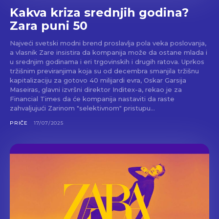
Kakva kriza srednjih godina?
Zara puni 50
Najveći svetski modni brend proslavlja pola veka poslovanja,
a vlasnik Zare insistira da kompanija može da ostane mlada i
u srednjim godinama i eri trgovinskih i drugih ratova. Uprkos
tržišnim previranjima koja su od decembra smanjila tržišnu
kapitalizaciju za gotovo 40 milijardi evra, Oskar Garsija
Maseiras, glavni izvršni direktor Inditex-a, rekao je za
Financial Times da će kompanija nastaviti da raste
zahvaljujući Zarinom "selektivnom" pristupu...
PRIČE
17/07/2025