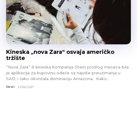
Kineska „nova Zara“ osvaja američko
tržište
“Nova Zara” ili kineska kompanija Shein prošlog meseca bila
je aplikacija za kupovinu odeće sa najviše preuzimanja u
SAD, i tako okončala dominaciju Amazona. Kako...
Vesti
21/06/2021