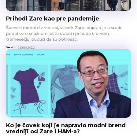
Prihodi Zare kao pre pandemije
Španski modni div Inditex, vlasnik Zare, objavio je u sredu
podatke o snažnom rastu dobiti i prihoda u prvom
tromesečju, budući da su potrošači...
Vesti
09/06/2022
Ko je čovek koji je napravio modni brend
vredniji od Zare i H&M-a?