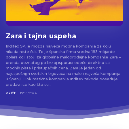
Zara i tajna uspeha
Inditex SA je možda najveća modna kompanija za koju
nikada niste čuli. To je španska firma vredna 183 milijarde
dolara koji stoji iza globalne maloprodajne kompanije Zara –
brenda poznatog po brzoj isporuci odeće direktno sa
modnih pista i pristupačnih cena. Zara je jedan od
najuspešnijih svetskih trgovaca na malo i najveća kompanija
u Španiji. Dok matična kompanija Inditex takođe poseduje
prodavnice kao što su...
PRIČE
19/10/2024