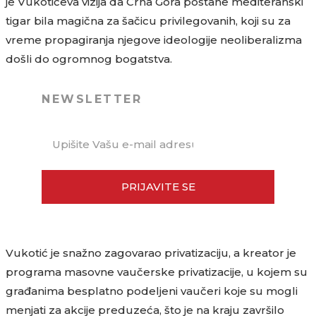
je Vukotićeva vizija da Crna Gora postane mediteranski
tigar bila magična za šačicu privilegovanih, koji su za
vreme propagiranja njegove ideologije neoliberalizma
došli do ogromnog bogatstva.
NEWSLETTER
PRIJAVITE SE
Vukotić je snažno zagovarao privatizaciju, a kreator je
programa masovne vaučerske privatizacije, u kojem su
građanima besplatno podeljeni vaučeri koje su mogli
menjati za akcije preduzeća, što je na kraju završilo