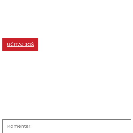
OTVORENA MOL SERVISNA STANICA U BORU
SAOPŠTENJA
06/08/2026
Klub bilionera: Ovo je pet najvrednijih kompanija na sv
SVET
06/08/2026
UČITAJ JOŠ
KOMENTARI +
OSTAVITE KOMENTAR