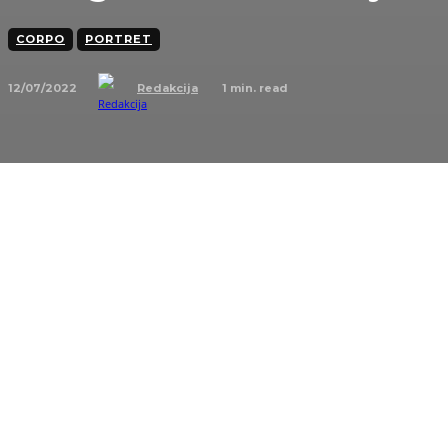
CORPO
PORTRET
12/07/2022
1
min. read
Redakcija