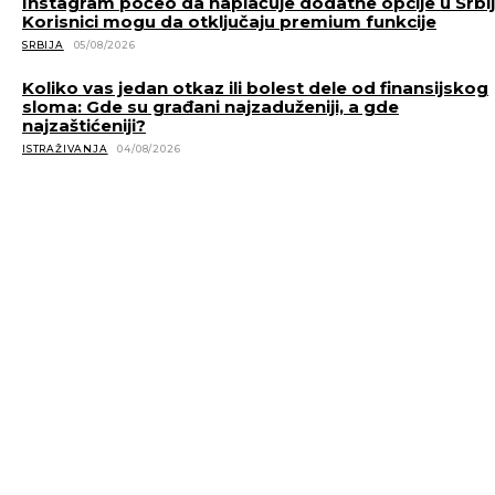
Instagram počeo da naplaćuje dodatne opcije u Srbiji
Korisnici mogu da otključaju premium funkcije
SRBIJA
05/08/2026
Koliko vas jedan otkaz ili bolest dele od finansijskog
sloma: Gde su građani najzaduženiji, a gde
najzaštićeniji?
ISTRAŽIVANJA
04/08/2026
POVEZANE VESTI
Kina uzvraća udarac SAD: Peking uvodi nove trgovinske
tehnološke kontramere
SVET
06/08/2026