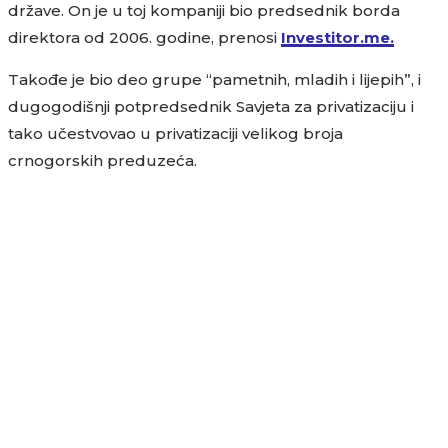
države. On je u toj kompaniji bio predsednik borda
direktora od 2006. godine, prenosi
Investitor.me.
Takođe je bio deo grupe “pametnih, mladih i lijepih”, i
dugogodišnji potpredsednik Savjeta za privatizaciju i
tako učestvovao u privatizaciji velikog broja
crnogorskih preduzeća.