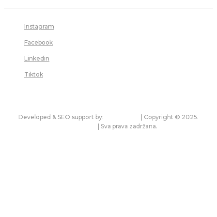
Instagram
Facebook
Linkedin
Tiktok
Developed & SEO support by:
premium.rs
| Copyright © 2025.
bonitet.com
| Sva prava zadržana.
Pravila korišćenja i zaštita privatnosti