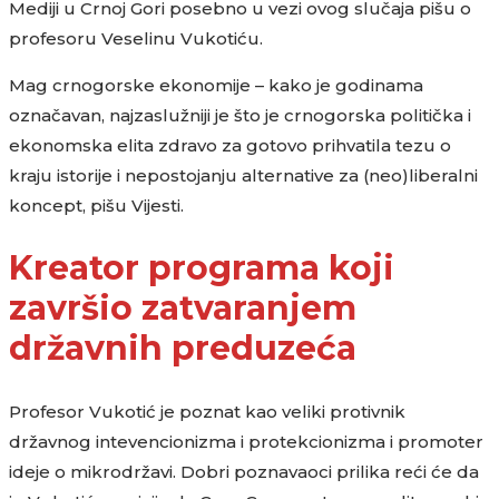
Mediji u Crnoj Gori posebno u vezi ovog slučaja pišu o
profesoru Veselinu Vukotiću.
Mag crnogorske ekonomije – kako je godinama
označavan, najzaslužniji je što je crnogorska politička i
ekonomska elita zdravo za gotovo prihvatila tezu o
kraju istorije i nepostojanju alternative za (neo)liberalni
koncept, pišu Vijesti.
Kreator programa koji
završio zatvaranjem
državnih preduzeća
Profesor Vukotić je poznat kao veliki protivnik
državnog intevencionizma i protekcionizma i promoter
ideje o mikrodržavi. Dobri poznavaoci prilika reći će da