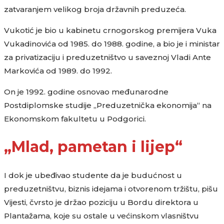
zatvaranjem velikog broja državnih preduzeća.
Vukotić je bio u kabinetu crnogorskog premijera Vuka
Vukadinovića od 1985. do 1988. godine, a bio je i ministar
za privatizaciju i preduzetništvo u saveznoj Vladi Ante
Markovića od 1989. do 1992.
On je 1992. godine osnovao međunarodne
Postdiplomske studije „Preduzetnička ekonomija“ na
Ekonomskom fakultetu u Podgorici.
„Mlad, pametan i lijep“
I dok je ubeđivao studente da je budućnost u
preduzetništvu, biznis idejama i otvorenom tržištu, pišu
Vijesti, čvrsto je držao poziciju u Bordu direktora u
Plantažama, koje su ostale u većinskom vlasništvu