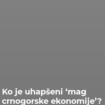
Ko je uhapšeni ‘mag
crnogorske ekonomije’?