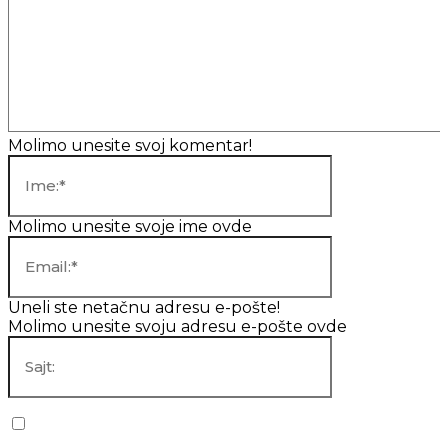
Komentar:
Molimo unesite svoj komentar!
Ime:*
Molimo unesite svoje ime ovde
Email:*
Uneli ste netačnu adresu e-pošte!
Molimo unesite svoju adresu e-pošte ovde
Sajt:
Sačuvaj moje ime, mejl i veb lokaciju u ovom pregledaču za
sledeći put kada budem komentarisao.