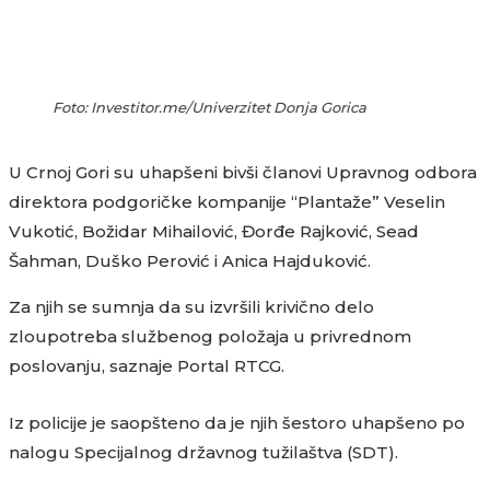
Foto: Investitor.me/Univerzitet Donja Gorica
U Crnoj Gori su uhapšeni bivši članovi Upravnog odbora
direktora podgoričke kompanije “Plantaže” Veselin
Vukotić, Božidar Mihailović, Đorđe Rajković, Sead
Šahman, Duško Perović i Anica Hajduković.
Za njih se sumnja da su izvršili krivično delo
zloupotreba službenog položaja u privrednom
poslovanju, saznaje Portal RTCG.
Iz policije je saopšteno da je njih šestoro uhapšeno po
nalogu Specijalnog državnog tužilaštva (SDT).