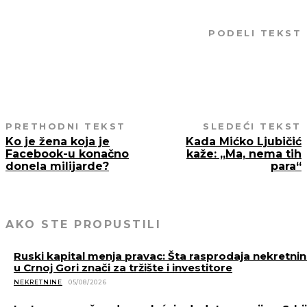
PODELI TEKST
PRETHODNI TEKST
SLEDEĆI TEKST
Ko je žena koja je
Kada Mićko Ljubičić
Facebook-u konačno
kaže: „Ma, nema tih
donela milijarde?
para“
AKO STE PROPUSTILI
Ruski kapital menja pravac: Šta rasprodaja nekretni
u Crnoj Gori znači za tržište i investitore
NEKRETNINE
05/08/2026