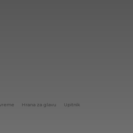
 vreme
Hrana za glavu
Upitnik
Brend+