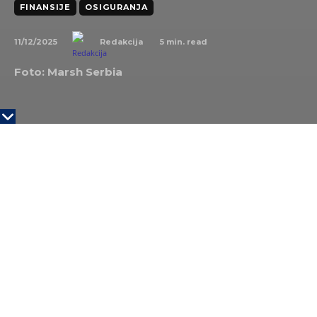
FINANSIJE
OSIGURANJA
11/12/2025
5
min. read
Redakcija
Foto: Marsh Serbia
U savremenom poslovnom svetu, gde se digitalni
prostor neprestano širi, sajber rizici postali su
sveprisutna pretnja koja ne pravi razliku između
industrija ili veličine kompanije. Upravo ovoj temi,
koja sve više postaje operativni, a ne samo
tehnološki izazov, bio je posvećen jedinstveni
događaj „Marsh Serbia Cyber Day 2025“ koji je
kompanija Marsh, vodeći globalni i domaći broker u