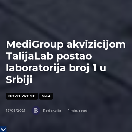
MediGroup akvizicijom
TalijaLab postao
laboratorija broj 1 u
Srbiji
NOVO VREME
M&A
17/08/2021
1
min. read
Redakcija