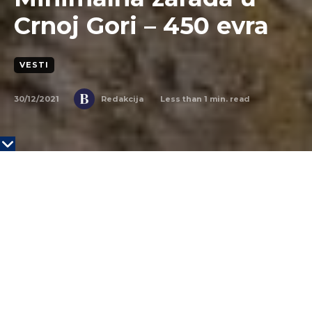
Crnoj Gori – 450 evra
VESTI
30/12/2021
Less than 1
min. read
Redakcija
Twenty20
Skupština je usvojila izmene i dopune Zakona o
radu kojim će minimalna zarada u Crnoj Gori će biti
450 evra od januara 2022.
Za zakon koji je deo
Vladinog programa “Evropa