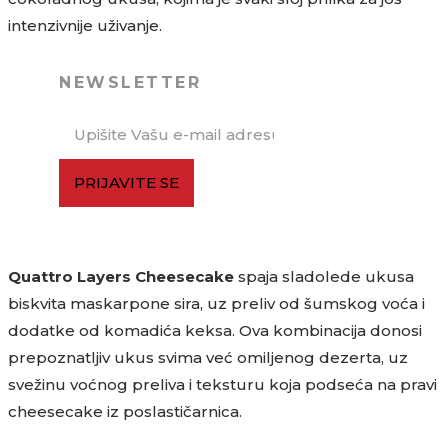
intenzivnije uživanje.
NEWSLETTER
PRIJAVITE SE
Quattro Layers Cheesecake
spaja sladolede ukusa
biskvita maskarpone sira, uz preliv od šumskog voća i
dodatke od komadića keksa. Ova kombinacija donosi
prepoznatljiv ukus svima već omiljenog dezerta, uz
svežinu voćnog preliva i teksturu koja podseća na pravi
cheesecake iz poslastičarnica.