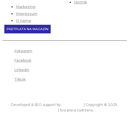
Upitnik
Marketing
Impressum
O nama
PRETPLATA NA MAGAZIN
Instagram
Facebook
Linkedin
Tiktok
Developed & SEO support by:
premium.rs
| Copyright © 2025.
bonitet.com
| Sva prava zadržana.
Pravila korišćenja i zaštita privatnosti