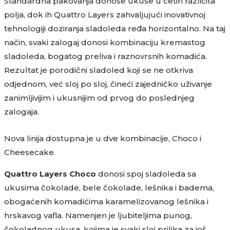
Standardna pakovanja donose ukuse u četiri različita
polja, dok ih Quattro Layers zahvaljujući inovativnoj
tehnologiji doziranja sladoleda ređa horizontalno. Na taj
način, svaki zalogaj donosi kombinaciju kremastog
sladoleda, bogatog preliva i raznovrsnih komadića.
Rezultat je porodični sladoled koji se ne otkriva
odjednom, već sloj po sloj, čineći zajedničko uživanje
zanimljivijim i ukusnijim od prvog do poslednjeg
zalogaja.
Nova linija dostupna je u dve kombinacije, Choco i
Cheesecake.
Quattro Layers Choco
donosi spoj sladoleda sa
ukusima čokolade, bele čokolade, lešnika i badema,
obogaćenih komadićima karamelizovanog lešnika i
hrskavog vafla. Namenjen je ljubiteljima punog,
čokoladnog ukusa, kojima je svaki sloj prilika za još