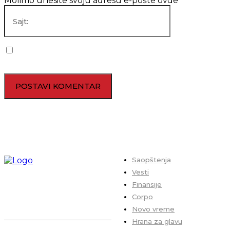
Molimo unesite svoju adresu e-pošte ovde
Sajt:
Sačuvaj moje ime, mejl i veb lokaciju u ovom pregledaču za
sledeći put kada budem komentarisao.
Saopštenja
Vesti
Finansije
Corpo
Novo vreme
Hrana za glavu