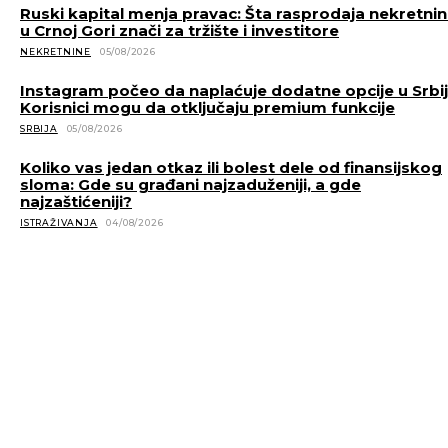
Ruski kapital menja pravac: Šta rasprodaja nekretni
u Crnoj Gori znači za tržište i investitore
NEKRETNINE
05/08/2026
Instagram počeo da naplaćuje dodatne opcije u Srbiji
Korisnici mogu da otključaju premium funkcije
SRBIJA
05/08/2026
Koliko vas jedan otkaz ili bolest dele od finansijskog
sloma: Gde su građani najzaduženiji, a gde
najzaštićeniji?
ISTRAŽIVANJA
04/08/2026
POVEZANE VESTI