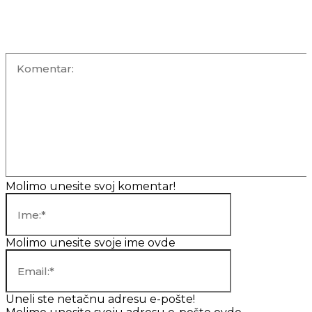
OSTAVITE KOMENTAR
Komentar:
Molimo unesite svoj komentar!
Ime:*
Molimo unesite svoje ime ovde
Email:*
Uneli ste netačnu adresu e-pošte!