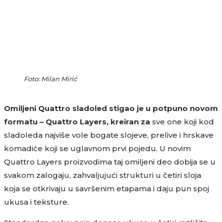
Foto: Milan Mirić
Omiljeni Quattro sladoled stigao je u potpuno novom
formatu – Quattro Layers, kreiran za
sve one koji kod
sladoleda najviše vole bogate slojeve, prelive i hrskave
komadiće koji se uglavnom prvi pojedu. U novim
Quattro Layers proizvodima taj omiljeni deo dobija se u
svakom zalogaju, zahvaljujući strukturi u četiri sloja
koja se otkrivaju u savršenim etapama i daju pun spoj
ukusa i teksture.