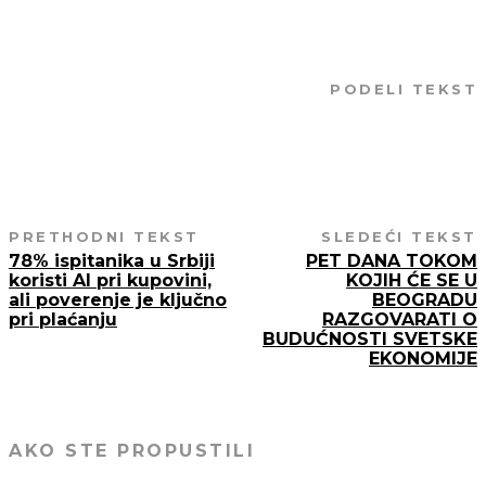
PODELI TEKST
PRETHODNI TEKST
SLEDEĆI TEKST
78% ispitanika u Srbiji
PET DANA TOKOM
koristi AI pri kupovini,
KOJIH ĆE SE U
ali poverenje je ključno
BEOGRADU
pri plaćanju
RAZGOVARATI O
BUDUĆNOSTI SVETSKE
EKONOMIJE
AKO STE PROPUSTILI