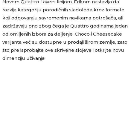
Novom Quattro Layers linijom, Frikom nastavlja da
razvija kategoriju porodičnih sladoleda kroz formate
koji odgovaraju savremenim navikama potrošača, ali
zadržavaju ono zbog čega je Quattro godinama jedan
od omiljenih izbora za deljenje. Choco i Cheesecake
varijanta već su dostupne u prodaji širom zemlje, zato
što pre isprobajte ove skrivene slojeve i otkrijte novu
dimenziju uživanja!