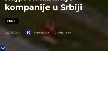
kompanije u Srbiji
VESTI
23/11/2021
2
min. read
Redakcija
Foto: EPS
Među najuspešnijim preduzećima u Srbiji tokom
2020. godine većinom se nalaze strane kompanije,
navodi se u ediciji
Biznis Top 2020/21
koju objavljuje
mesečnik Biznis i finansije (BIF). Od domaćih
kompanija najuspešnija je Elektro-privreda Srbije