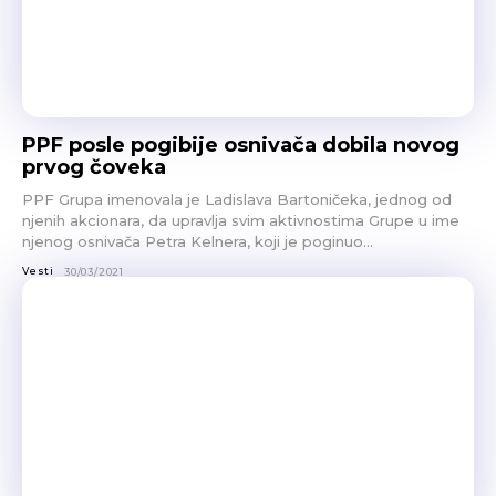
PPF posle pogibije osnivača dobila novog
prvog čoveka
PPF Grupa imenovala je Ladislava Bartoničeka, jednog od
njenih akcionara, da upravlja svim aktivnostima Grupe u ime
njenog osnivača Petra Kelnera, koji je poginuo...
Vesti
30/03/2021