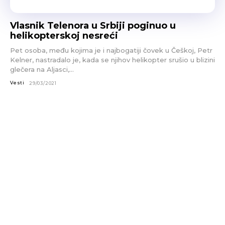
Vlasnik Telenora u Srbiji poginuo u
helikopterskoj nesreći
Pet osoba, među kojima je i najbogatiji čovek u Češkoj, Petr
Kelner, nastradalo je, kada se njihov helikopter srušio u blizini
glečera na Aljasci,...
Vesti
29/03/2021