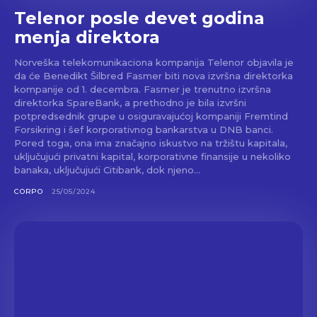
Telenor posle devet godina
menja direktora
Norveška telekomunikaciona kompanija Telenor objavila je
da će Benedikt Šilbred Fasmer biti nova izvršna direktorka
kompanije od 1. decembra. Fasmer je trenutno izvršna
direktorka SpareBank, a prethodno je bila izvršni
potpredsednik grupe u osiguravajućoj kompaniji Fremtind
Forsikring i šef korporativnog bankarstva u DNB banci.
Pored toga, ona ima značajno iskustvo na tržištu kapitala,
uključujući privatni kapital, korporativne finansije u nekoliko
banaka, uključujući Citibank, dok njeno...
CORPO
25/05/2024