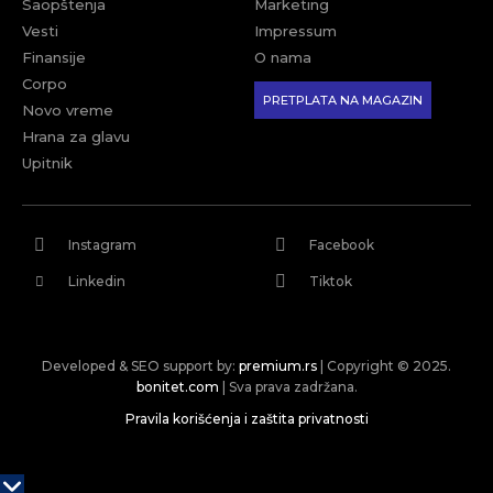
Saopštenja
Marketing
Vesti
Impressum
Finansije
O nama
Corpo
PRETPLATA NA MAGAZIN
Novo vreme
Hrana za glavu
Upitnik
Instagram
Facebook
Linkedin
Tiktok
Developed & SEO support by:
premium.rs
| Copyright © 2025.
bonitet.com
| Sva prava zadržana.
Pravila korišćenja i zaštita privatnosti