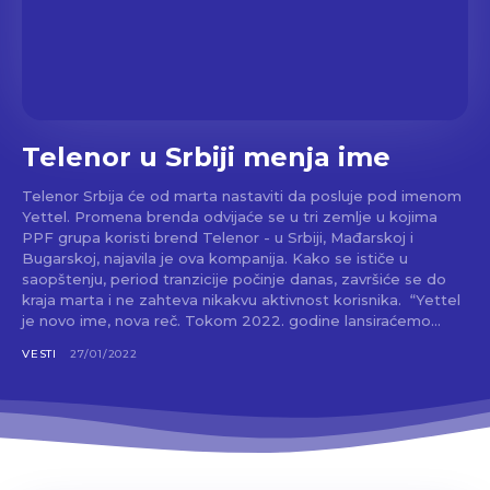
Telenor u Srbiji menja ime
Telenor Srbija će od marta nastaviti da posluje pod imenom
Yettel. Promena brenda odvijaće se u tri zemlje u kojima
PPF grupa koristi brend Telenor - u Srbiji, Mađarskoj i
Bugarskoj, najavila je ova kompanija. Kako se ističe u
saopštenju, period tranzicije počinje danas, završiće se do
kraja marta i ne zahteva nikakvu aktivnost korisnika. “Yettel
je novo ime, nova reč. Tokom 2022. godine lansiraćemo...
VESTI
27/01/2022