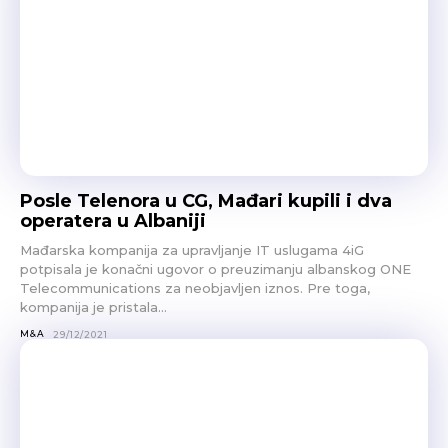
Posle Telenora u CG, Mađari kupili i dva
operatera u Albaniji
Mađarska kompanija za upravljanje IT uslugama 4iG
potpisala je konačni ugovor o preuzimanju albanskog ONE
Telecommunications za neobjavljen iznos. Pre toga,
kompanija je pristala...
M&A
29/12/2021