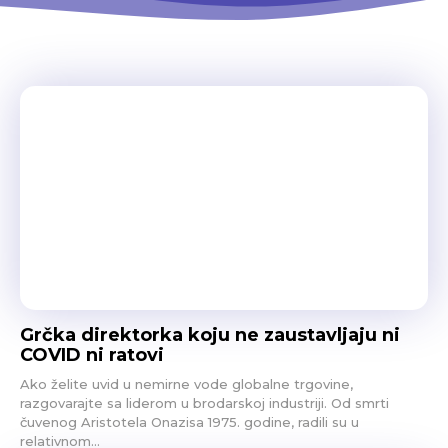
Grčka direktorka koju ne zaustavljaju ni
COVID ni ratovi
Ako želite uvid u nemirne vode globalne trgovine,
razgovarajte sa liderom u brodarskoj industriji. Od smrti
čuvenog Aristotela Onazisa 1975. godine, radili su u
relativnom...