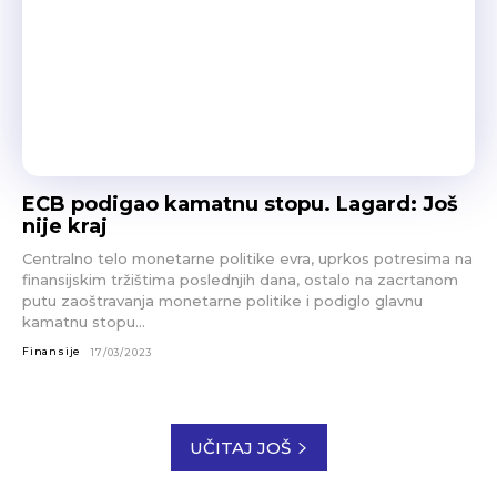
ECB podigao kamatnu stopu. Lagard: Još
nije kraj
Centralno telo monetarne politike evra, uprkos potresima na
finansijskim tržištima poslednjih dana, ostalo na zacrtanom
putu zaoštravanja monetarne politike i podiglo glavnu
kamatnu stopu...
Finansije
17/03/2023
UČITAJ JOŠ