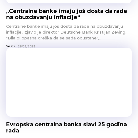
„Centralne banke imaju još dosta da rade
na obuzdavanju inflacije“
Centralne banke imaju još dosta da rade na obuzdavanju
inflacije, izjavio je direktor Deutsche Bank Kristijan Zeving.
"Bila bi opasna greška da se sada odustane",...
Vesti
28/06/2023
Evropska centralna banka slavi 25 godina
rada