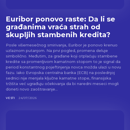
Euribor ponovo raste: Da li se
građanima vraća strah od
skupljih stambenih kredita?
Posle višemesečnog smirivanja, Euribor je ponovo krenuo
uzlaznom putanjom. Na prvi pogled, promena deluje
simbolično. Međutim, za građane koji otplaćuju stambene
kredite sa promenljivom kamatnom stopom to je signal da
period konstantnog pojeftinjenja novca možda ulazi u novu
fazu. Iako Evropska centralna banka (ECB) na poslednjoj
sednici nije menjala ključne kamatne stope, finansijska
tržišta već ugrađuju očekivanja da bi naredni meseci mogli
doneti novo zaoštravanje...
VESTI
24/07/2026