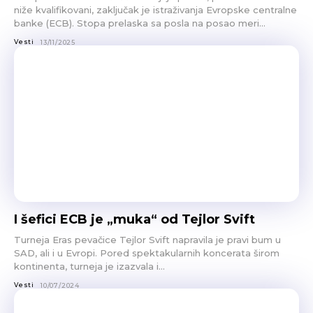
niže kvalifikovani, zaključak je istraživanja Evropske centralne
banke (ECB). Stopa prelaska sa posla na posao meri...
Vesti
13/11/2025
I šefici ECB je „muka“ od Tejlor Svift
Turneja Eras pevačice Tejlor Svift napravila je pravi bum u
SAD, ali i u Evropi. Pored spektakularnih koncerata širom
kontinenta, turneja je izazvala i...
Vesti
10/07/2024