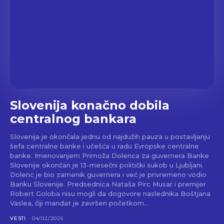
Slovenija konačno dobila
centralnog bankara
Slovenija je okončala jednu od najdužih pauza u postavljanju
šefa centralne banke i učešća u radu Evropske centralne
banke. Imenovanjem Primoža Dolenca za guvernera Banke
Slovenije okončan je 13-mesečni politički sukob u Ljubljani.
Dolenc je bio zamenik guvernera i već je privremeno vodio
Banku Slovenije. Predsednica Nataša Pirc Musar i premijer
Robert Goloba nisu mogli da dogovore naslednika Boštjana
Vaslea, čiji mandat je završen početkom...
VESTI
04/02/2026