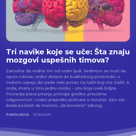
Tri navike koje se uče: Šta znaju
mozgovi uspešnih timova?
Zamislite da vodite tim od osam ljudi. Sedmoro se muči da
ispuni rokove, teško dolaze do kvalitetnog proizvoda i s
mukom uspeju da urade neki posao na način koji ste tražili. A
onda, imate u timu jednu osobu - onu koja uvek briljira.
Postavlja prava pitanja, priznaje greške, preuzima
odgovornost i svaku prepreku pretvara u rezultat. Ako ste
ikada poželeli da možete „da klonirate“ takvog...
PSIHOLOGIJA
13/08/2025