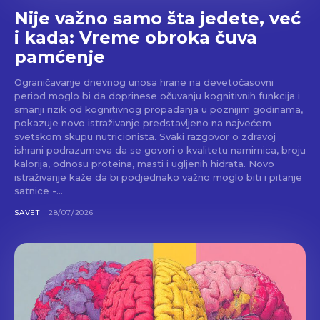
Nije važno samo šta jedete, već
i kada: Vreme obroka čuva
pamćenje
Ograničavanje dnevnog unosa hrane na devetočasovni
period moglo bi da doprinese očuvanju kognitivnih funkcija i
smanji rizik od kognitivnog propadanja u poznijim godinama,
pokazuje novo istraživanje predstavljeno na najvećem
svetskom skupu nutricionista. Svaki razgovor o zdravoj
ishrani podrazumeva da se govori o kvalitetu namirnica, broju
kalorija, odnosu proteina, masti i ugljenih hidrata. Novo
istraživanje kaže da bi podjednako važno moglo biti i pitanje
satnice -...
SAVET
28/07/2026