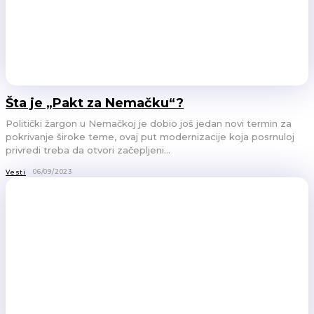
Šta je „Pakt za Nemačku“?
Politički žargon u Nemačkoj je dobio još jedan novi termin za
pokrivanje široke teme, ovaj put modernizacije koja posrnuloj
privredi treba da otvori začepljeni...
06/09/2023
Vesti