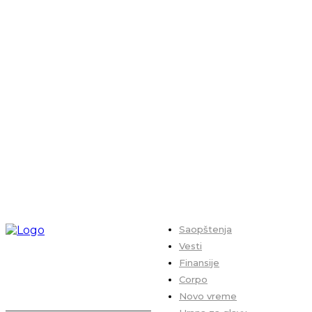
Saopštenja
Vesti
Finansije
Corpo
Novo vreme