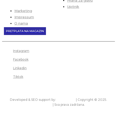
Hrana za glavu
Upitnik
Marketing
Impressum
O nama
PRETPLATA NA MAGAZIN
Instagram
Facebook
Linkedin
Tiktok
Developed & SEO support by:
premium.rs
| Copyright © 2025.
bonitet.com
| Sva prava zadržana.
Pravila korišćenja i zaštita privatnosti