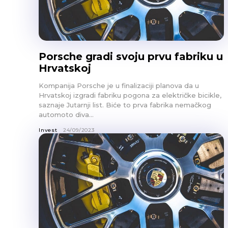
Porsche gradi svoju prvu fabriku u
Hrvatskoj
Kompanija Porsche je u finalizaciji planova da u
Hrvatskoj izgradi fabriku pogona za električke bicikle,
saznaje Jutarnji list. Biće to prva fabrika nemačkog
automoto diva...
Invest
24/09/2023