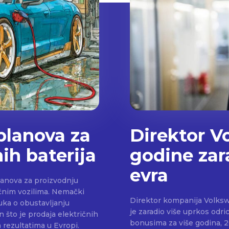
planova za
Direktor V
ih baterija
godine zar
evra
lanova za proizvodnju
ozilima. Nemački
Direktor kompanija Volksw
uka o obustavljanju
je zaradio više uprkos odri
 što je prodaja električnih
bonusima za više godina, 2024. 
m rezultatima u Evropi.