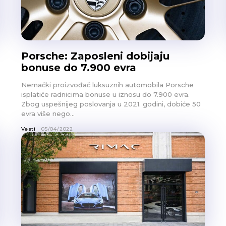
Porsche: Zaposleni dobijaju
bonuse do 7.900 evra
Nemački proizvođač luksuznih automobila Porsche
isplatiće radnicima bonuse u iznosu do 7.900 evra.
Zbog uspešnijeg poslovanja u 2021. godini, dobiće 50
evra više nego...
Vesti
05/04/2022