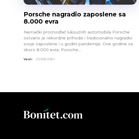
Porsche nagradio zaposlene sa
8.000 evra
Nemački proizvođač luksuznih automobila Porsche
ostvario je rekordne prihode i tradicionalno nagradio
svoje zaposlene i u godini pandemije. Ove godine sa
skoro 8.000 evra. Porsche...
Vesti
22/03/2021