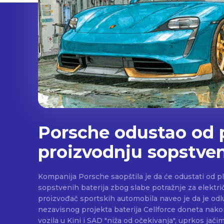
Porsche odustao od 
proizvodnju sopstven
Kompanija Porsche saopštila je da će odustati od p
sopstvenih baterija zbog slabe potražnje za električnim v
proizvođač sportskih automobila naveo je da je odl
nezavisnog projekta baterija Cellforce doneta nakon
vozila u Kini i SAD "niža od očekivanja", uprkos jači