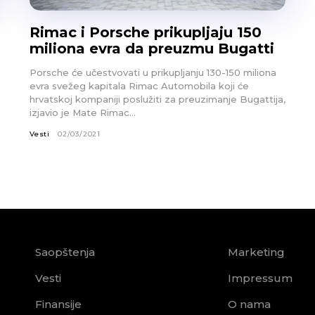
Rimac i Porsche prikupljaju 150
miliona evra da preuzmu Bugatti
Porsche će učestvovati u prikupljanju 130-150 miliona
evra svežeg kapitala Rimac Automobila koji će
hrvatskoj kompaniji poslužiti za preuzimanje Bugattija,
izjavio je Mate Rimac...
Vesti
02/03/2021
Saopštenja
Marketing
Vesti
Impressum
Finansije
O nama