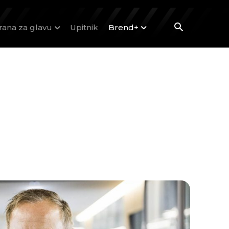
rana za glavu
Upitnik
Brend+