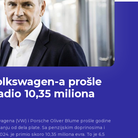
olkswagen-a prošle
adio 10,35 miliona
agena (VW) i Porsche Oliver Blume prošle godine
canju od dela plate. Sa penzijskim doprinosima i
je primio skoro 10,35 miliona evra. To je 6,5