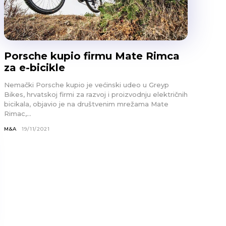
Porsche kupio firmu Mate Rimca
za e-bicikle
Nemački Porsche kupio je većinski udeo u Greyp
Bikes, hrvatskoj firmi za razvoj i proizvodnju električnih
bicikala, objavio je na društvenim mrežama Mate
Rimac,...
M&A
19/11/2021