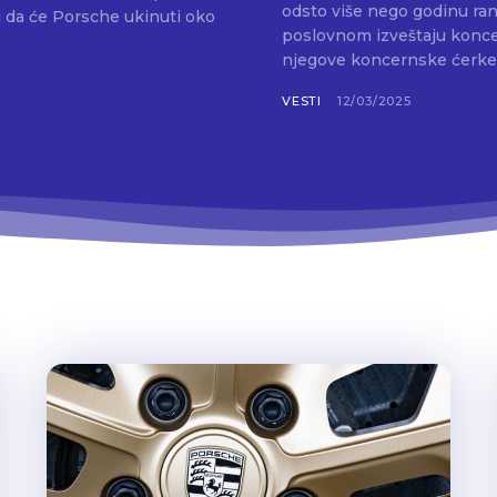
odsto više nego godinu rani
i da će Porsche ukinuti oko
poslovnom izveštaju koncer
njegove koncernske ćerke 
VESTI
12/03/2025