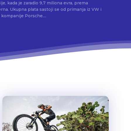
je, kada je zaradio 9,7 miliona evra, prema
na. Ukupna plata sastoji se od primanja iz VW i
kompanije Porsche....