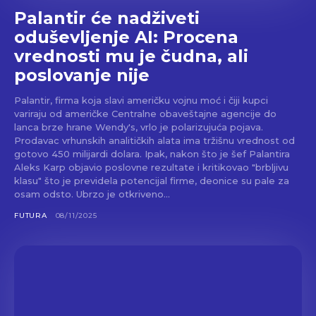
Palantir će nadživeti
oduševljenje AI: Procena
vrednosti mu je čudna, ali
poslovanje nije
Palantir, firma koja slavi američku vojnu moć i čiji kupci
variraju od američke Centralne obaveštajne agencije do
lanca brze hrane Wendy's, vrlo je polarizujuća pojava.
Prodavac vrhunskih analitičkih alata ima tržišnu vrednost od
gotovo 450 milijardi dolara. Ipak, nakon što je šef Palantira
Aleks Karp objavio poslovne rezultate i kritikovao "brbljivu
klasu" što je previdela potencijal firme, deonice su pale za
osam odsto. Ubrzo je otkriveno...
FUTURA
08/11/2025