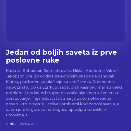
Jedan od boljih saveta iz prve
poslovne ruke
Kada su Sebastian Siemiatkovski, Niklas Adelbert i Viktor
Jakobson pre 20 godina zajedničkim snagama osnovali
Klarnu, platformu za plaćanje sa sedištem u Stokholmu,
najpoznatiju po usluzi ’kupi sada, plati kasnije’, imali su veliki
problem. Nijedan od trojice osnivača nije imao inženjersko
obrazovanje. Taj nedostatak znanja zakomplikovao je
posao. Pre svega su isplivali problemi kod zapošljavanja, a
zatim je bilo gotovo nemoguće upravljati tehničkim
timovima. U...
PRIČE
25/04/2024