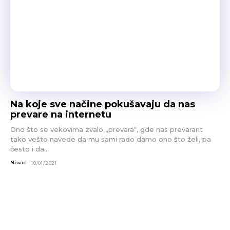
Na koje sve načine pokušavaju da nas
prevare na internetu
Ono što se vekovima zvalo „prevara“, gde nas prevarant
tako vešto navede da mu sami rado damo ono što želi, pa
često i da...
Novac
18/01/2021