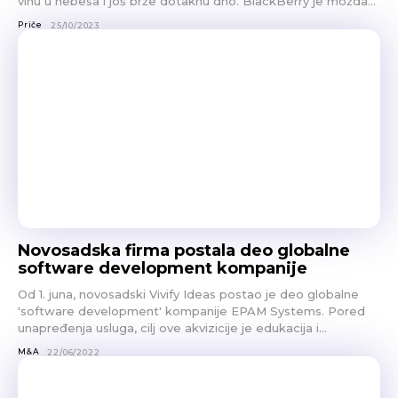
vinu u nebesa i još brže dotaknu dno. BlackBerry je možda...
Priče
25/10/2023
Novosadska firma postala deo globalne
software development kompanije
Od 1. juna, novosadski Vivify Ideas postao je deo globalne
'software development' kompanije EPAM Systems. Pored
unapređenja usluga, cilj ove akvizicije je edukacija i...
M&A
22/06/2022