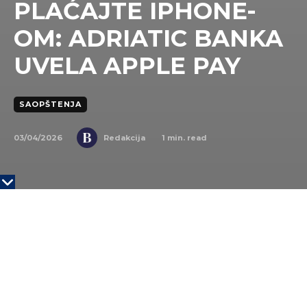
PLAĆAJTE IPHONE-
OM: ADRIATIC BANKA
UVELA APPLE PAY
SAOPŠTENJA
03/04/2026
1
min. read
Redakcija
Adriatic Bank ad Beograd je uvela uslugu Apple
Pay, omogućivši korisnicima svojih Visa kartica da
plaćanja obavljaju iPhone uređajem, Apple Watch-
om, kao i putem iPad-a i Mac-a, u prodavnicama,