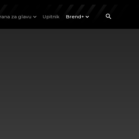
rana za glavu
Upitnik
Brend+