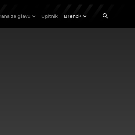
rana za glavu
Upitnik
Brend+