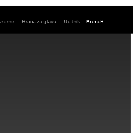
 vreme
Hrana za glavu
Upitnik
Brend+