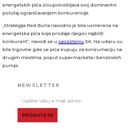
energetskih pića zloupotrebljava svoj dominantni
položaj ograničavanjem konkurencije.
„Strategija Red Bulla navodno je bila usmerena na
energetska pića koja prodaje njegov najbliži
konkurent“, navodi se u
saopštenju
EK. Na udaru su
bile trgovine gde se pića kupuju za konzumaciju na
drugim mestima, poput supermarketa i benzinskih
pumpi.
NEWSLETTER
PRIJAVITE SE