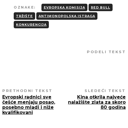
OZNAKE:
EVROPSKA KOMISIJA
RED BULL
TRŽIŠTE
ANTIMONOPOLSKA ISTRAGA
KONKURENCIJA
PODELI TEKST
PRETHODNI TEKST
SLEDEĆI TEKST
Evropski radnici sve
Kina otkrila najveće
češće menjaju posao,
nalažište zlata za skoro
posebno mladi i niže
80 godina
kvalifikovani