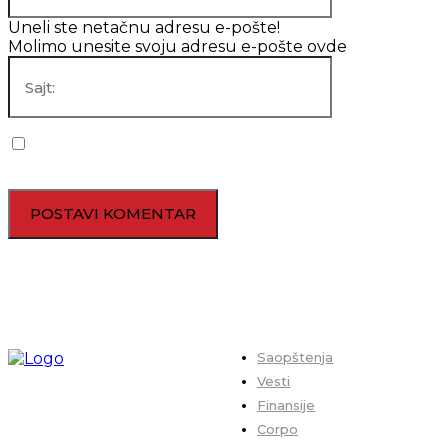
Uneli ste netačnu adresu e-pošte!
Molimo unesite svoju adresu e-pošte ovde
Sajt:
Sačuvaj moje ime, mejl i veb lokaciju u ovom pregledaču za
sledeći put kada budem komentarisao.
Saopštenja
Vesti
Finansije
Corpo