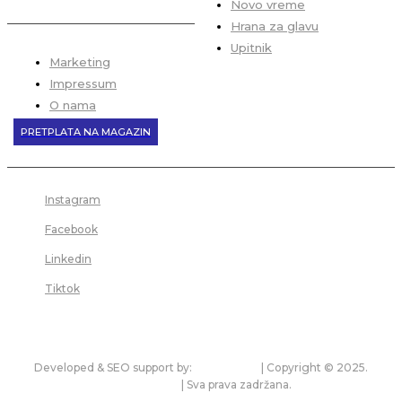
Novo vreme
Hrana za glavu
Upitnik
Marketing
Impressum
O nama
PRETPLATA NA MAGAZIN
Instagram
Facebook
Linkedin
Tiktok
Developed & SEO support by:
premium.rs
| Copyright © 2025.
bonitet.com
| Sva prava zadržana.