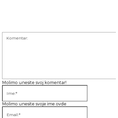
OSTAVITE KOMENTAR
Komentar:
Molimo unesite svoj komentar!
Ime:*
Molimo unesite svoje ime ovde
Email:*