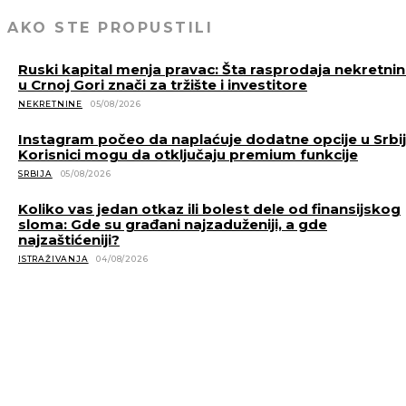
AKO STE PROPUSTILI
Ruski kapital menja pravac: Šta rasprodaja nekretni
u Crnoj Gori znači za tržište i investitore
NEKRETNINE
05/08/2026
Instagram počeo da naplaćuje dodatne opcije u Srbiji
Korisnici mogu da otključaju premium funkcije
SRBIJA
05/08/2026
Koliko vas jedan otkaz ili bolest dele od finansijskog
sloma: Gde su građani najzaduženiji, a gde
najzaštićeniji?
ISTRAŽIVANJA
04/08/2026