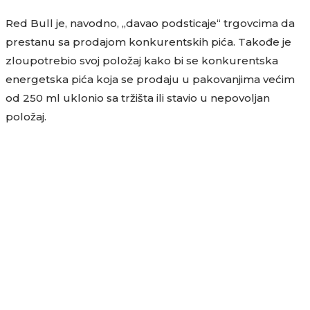
Red Bull je, navodno, „davao podsticaje“ trgovcima da
prestanu sa prodajom konkurentskih pića. Takođe je
zloupotrebio svoj položaj kako bi se konkurentska
energetska pića koja se prodaju u pakovanjima većim
od 250 ml uklonio sa tržišta ili stavio u nepovoljan
položaj.