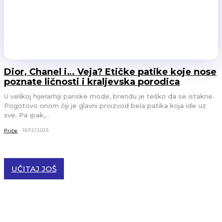
Dior, Chanel i… Veja? Etičke patike koje nose
poznate ličnosti i kraljevska porodica
U velikoj hijerarhiji pariske mode, brendu je teško da se istakne.
Pogotovo onom čiji je glavni proizvod bela patika koja ide uz
sve. Pa ipak,...
16/12/2025
Priče
UČITAJ JOŠ