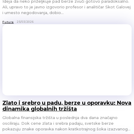
Ideja da neko priželjkuje pad berze zvuči gotovo paradoksalno.
Ali, upravo to je javno izgovorio profesor i analitičar Skot Galovej
i umesto negodovanja, dobio...
25/03/2026
Futura
Zlato i srebro u padu, berze u oporavku: Nova
dinamika globalnih tržišta
Globalna finansijska tržišta u poslednja dva dana značajno
osciliraju. Dok cene zlata i srebra padaju, svetske berze
pokazuju znake oporavka nakon kratkotrajnog šoka izazvanog...