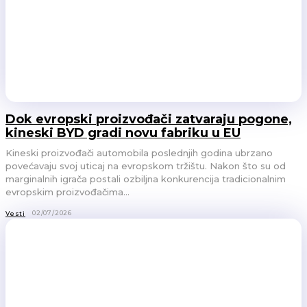
Dok evropski proizvođači zatvaraju pogone,
kineski BYD gradi novu fabriku u EU
Kineski proizvođači automobila poslednjih godina ubrzano
povećavaju svoj uticaj na evropskom tržištu. Nakon što su od
marginalnih igrača postali ozbiljna konkurencija tradicionalnim
evropskim proizvođačima...
02/07/2026
Vesti