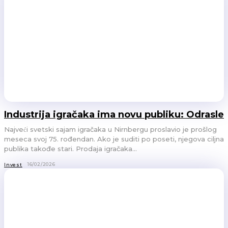
Industrija igračaka ima novu publiku: Odrasle
Najveći svetski sajam igračaka u Nirnbergu proslavio je prošlog
meseca svoj 75. rođendan. Ako je suditi po poseti, njegova ciljna
publika takođe stari. Prodaja igračaka...
16/02/2026
Invest