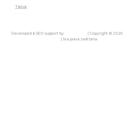
Tiktok
Developed & SEO support by:
premium.rs
| Copyright © 2025.
bonitet.com
| Sva prava zadržana.
Pravila korišćenja i zaštita privatnosti