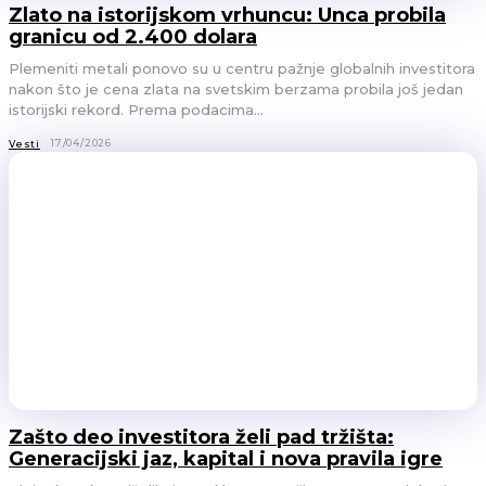
Zlato na istorijskom vrhuncu: Unca probila
granicu od 2.400 dolara
Plemeniti metali ponovo su u centru pažnje globalnih investitora
nakon što je cena zlata na svetskim berzama probila još jedan
istorijski rekord. Prema podacima...
17/04/2026
Vesti
Zašto deo investitora želi pad tržišta:
Generacijski jaz, kapital i nova pravila igre