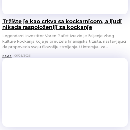
Tržište je kao crkva sa kockarnicom, a ljudi
nikada raspoloženiji za kockanje
Legendarni investitor Voren Bafet izrazio je žaljenje zbog
kulture kockanja koja je preuzela finansijska tržišta, nastavljajući
da propoveda svoju filozofiju strpljenja. U intervjuu za...
06/05/2026
Novac