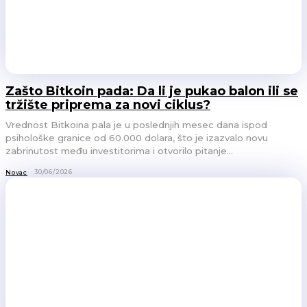
Zašto Bitkoin pada: Da li je pukao balon ili se
tržište priprema za novi ciklus?
Vrednost Bitkoina pala je u poslednjih mesec dana ispod
psihološke granice od 60.000 dolara, što je izazvalo novu
zabrinutost među investitorima i otvorilo pitanje...
30/06/2026
Novac