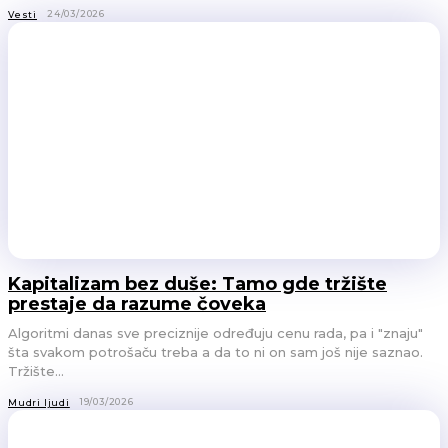
24/03/2026
Vesti
Kapitalizam bez duše: Tamo gde tržište
prestaje da razume čoveka
Algoritmi danas sve preciznije određuju cenu rada, pa i "znaju"
šta svakom potrošaču treba a da to ni on sam još nije saznao.
Tržište...
19/03/2026
Mudri ljudi