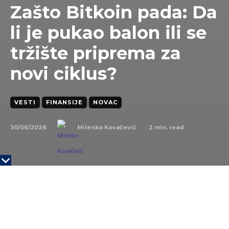
Zašto Bitkoin pada: Da
li je pukao balon ili se
tržište priprema za
novi ciklus?
VESTI
FINANSIJE
NOVAC
30/06/2026
2
min. read
Milenko Kovačević
KLJUČNE TAČKE
Masovni odliv kapitala iz američkih spot Bitkoin
ETF fondova dodatno je pojačao pad.