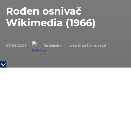
Rođen osnivač
Wikimedia (1966)
07/08/2021
Less than 1
min. read
Redakcija
Wikiquote
NA DANAŠNJI DAN
7. avgusta 1966. godine rođen je
Džimi Donal „Džimbo“ Vejls, osnivač i predsednik
Fondacije Wikimedia, neprofitabilne korporacije koja
rukovodi Vikipedijom i nekolicinom drugih “viki”