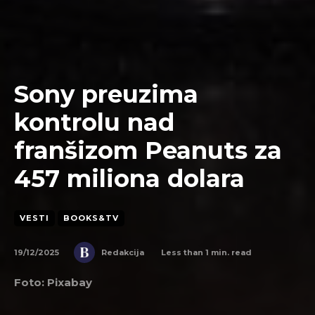
Sony preuzima
kontrolu nad
franšizom Peanuts za
457 miliona dolara
VESTI
BOOKS&TV
19/12/2025
Less than 1
min. read
Redakcija
Foto: Pixabay