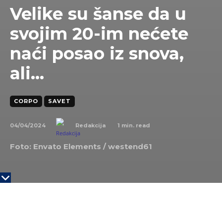
Velike su šanse da u
svojim 20-im nećete
naći posao iz snova,
ali…
CORPO
SAVET
04/04/2024
1
min. read
Redakcija
Foto: Envato Elements /
westend61
“Velike su šanse da u svojim dvadesetim godinama