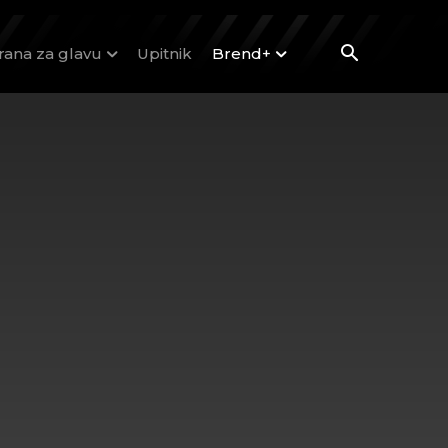
rana za glavu
Upitnik
Brend+