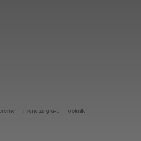
 vreme
Hrana za glavu
Upitnik
Brend+