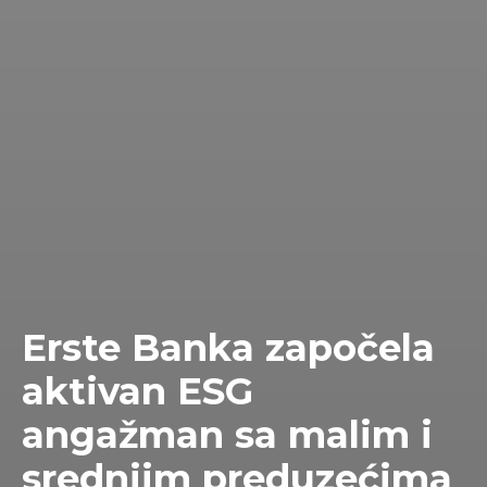
Erste Banka započela
aktivan ESG
angažman sa malim i
srednjim preduzećima