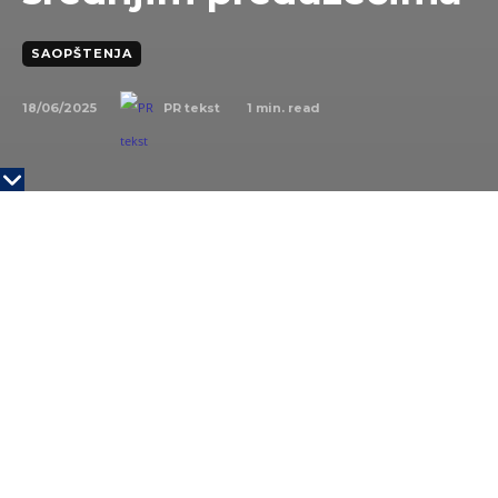
SAOPŠTENJA
18/06/2025
1
min. read
PR tekst
Erste Banka je u Beogradu organizovala događaj
kojim je zvanično otpočela novi ciklus saradnje sa
malim i srednjim preduzećima, radi podrške
održivoj transformaciji njihovog poslovanja. Događaj
je održan u okviru pionirske inicijative Vienna
Restatement, koja okuplja šest banaka članica Erste
i Sparkasse grupacije iz regiona Zapadnog Balkana,
sa zajedničkim ciljem – da ojačaju savetodavnu