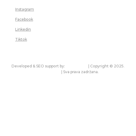
Uneli ste netačnu adresu e-pošte!
Instagram
Molimo unesite svoju adresu e-pošte ovde
Facebook
Sajt:
Linkedin
Tiktok
Sačuvaj moje ime, mejl i veb lokaciju u ovom pregledaču za
sledeći put kada budem komentarisao.
Developed & SEO support by:
premium.rs
| Copyright © 2025.
bonitet.com
| Sva prava zadržana.
Pravila korišćenja i zaštita privatnosti