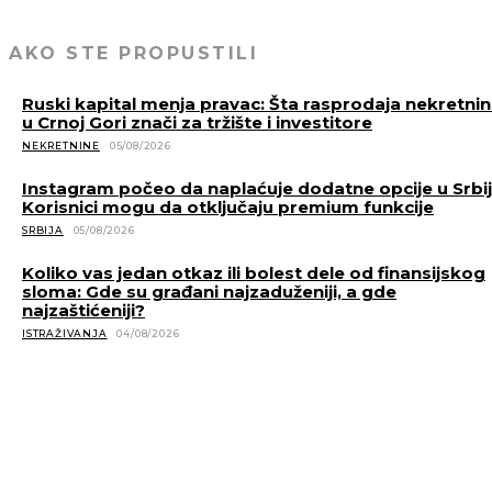
AKO STE PROPUSTILI
Ruski kapital menja pravac: Šta rasprodaja nekretni
u Crnoj Gori znači za tržište i investitore
NEKRETNINE
05/08/2026
Instagram počeo da naplaćuje dodatne opcije u Srbiji
Korisnici mogu da otključaju premium funkcije
SRBIJA
05/08/2026
Koliko vas jedan otkaz ili bolest dele od finansijskog
sloma: Gde su građani najzaduženiji, a gde
najzaštićeniji?
ISTRAŽIVANJA
04/08/2026