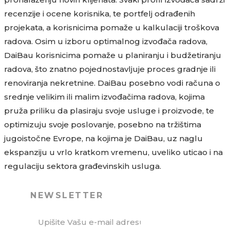
recenzije i ocene korisnika, te portfelj odrađenih
projekata, a korisnicima pomaže u kalkulaciji troškova
radova. Osim u izboru optimalnog izvođača radova,
DaiBau korisnicima pomaže u planiranju i budžetiranju
radova, što znatno pojednostavljuje proces gradnje ili
renoviranja nekretnine. DaiBau posebno vodi računa o
srednje velikim ili malim izvođačima radova, kojima
pruža priliku da plasiraju svoje usluge i proizvode, te
optimizuju svoje poslovanje, posebno na tržištima
jugoistočne Evrope, na kojima je DaiBau, uz naglu
ekspanziju u vrlo kratkom vremenu, uveliko uticao i na
regulaciju sektora građevinskih usluga.
NEWSLETTER