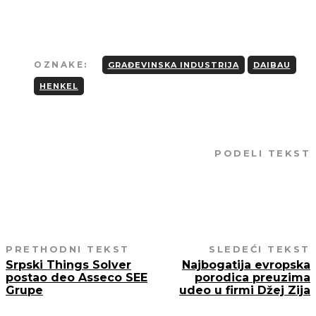
OZNAKE:
GRAĐEVINSKA INDUSTRIJA
DAIBAU
HENKEL
PODELI TEKST
PRETHODNI TEKST
SLEDEĆI TEKST
Srpski Things Solver
Najbogatija evropska
postao deo Asseco SEE
porodica preuzima
Grupe
udeo u firmi Džej Zija