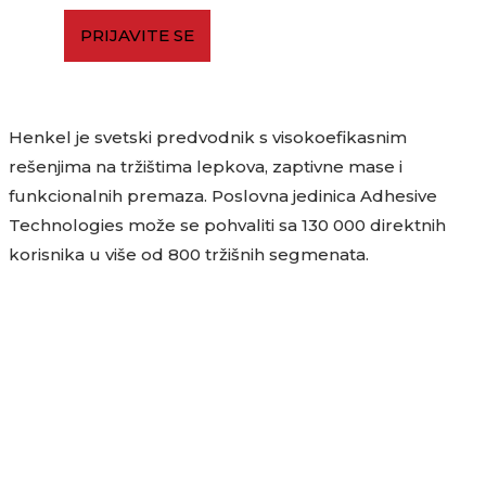
PRIJAVITE SE
Henkel je svetski predvodnik s visokoefikasnim
rešenjima na tržištima lepkova, zaptivne mase i
funkcionalnih premaza. Poslovna jedinica Adhesive
Technologies može se pohvaliti sa 130 000 direktnih
korisnika u više od 800 tržišnih segmenata.