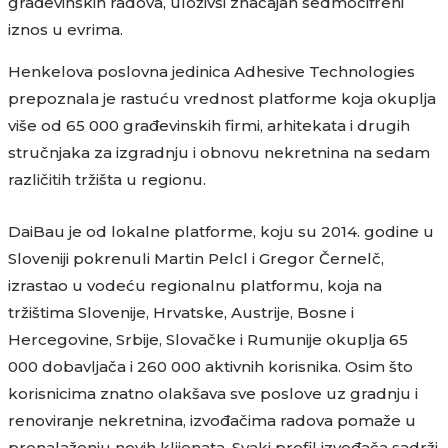
građevinskih radova, uloživši značajan sedmocifreni
iznos u evrima.
Henkelova poslovna jedinica Adhesive Technologies
prepoznala je rastuću vrednost platforme koja okuplja
više od 65 000 građevinskih firmi, arhitekata i drugih
stručnjaka za izgradnju i obnovu nekretnina na sedam
različitih tržišta u regionu.
DaiBau je od lokalne platforme, koju su 2014. godine u
Sloveniji pokrenuli Martin Pelcl i Gregor Černelč,
izrastao u vodeću regionalnu platformu, koja na
tržištima Slovenije, Hrvatske, Austrije, Bosne i
Hercegovine, Srbije, Slovačke i Rumunije okuplja 65
000 dobavljača i 260 000 aktivnih korisnika. Osim što
korisnicima znatno olakšava sve poslove uz gradnju i
renoviranje nekretnina, izvođačima radova pomaže u
pronalaženju novih klijenata. Svaki profil izvođača sadrži