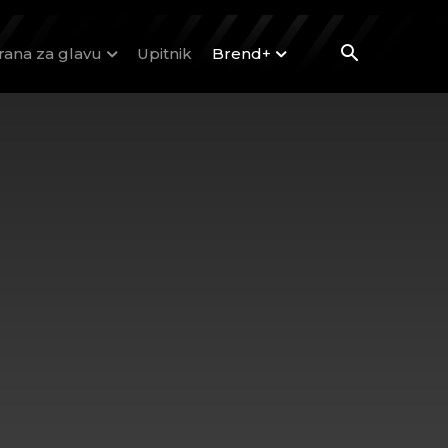
rana za glavu
Upitnik
Brend+