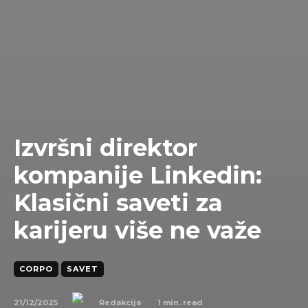
Izvršni direktor
kompanije Linkedin:
Klasični saveti za
karijeru više ne važe
CORPO
SAVET
21/12/2025
1
min. read
Redakcija