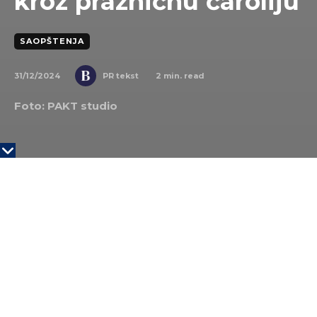
kroz prazničnu čaroliju
SAOPŠTENJA
31/12/2024
2
min. read
PR tekst
Foto: PAKT studio
Za mališane uzrasta od 3 do 10 godina
obezbeđena je besplatna vožnja na ringišpilu koji
blista očaravajućim sjajem novogodišnjih lampica
Zima nam je stigla, a s njom i najlepši trenuci godine
– vreme kada se svet oko nas pretvara u bajku. I