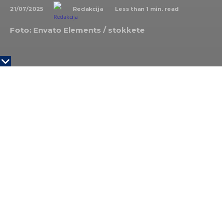
21/07/2025
Less than 1
min. read
Redakcija
Foto: Envato Elements /
stokkete
Najčešća zanimanja među prijavljenim poreskim
obveznicima za godišnji porez na dohodak građana
za 2024. godinu, sa primanjima većim od trostruke
prosečne godišnje zarade u zemlji, su menadžer,
direktor, inženjer, ekonomista i pravnik, a 83 odsto
prijavljenih su muškog pola, podaci su Poreske
uprave koje je objavila agencija Tanjug.
Obavezu da prijave ovaj porez imali su građani koji