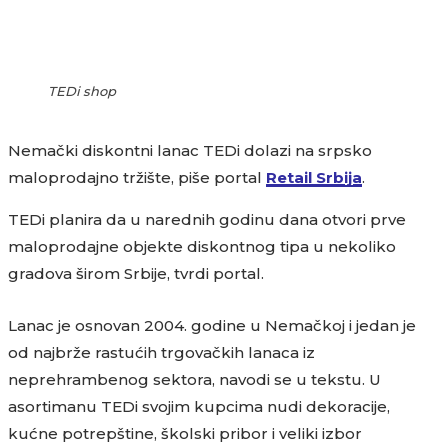
TEDi shop
Nemački diskontni lanac TEDi dolazi na srpsko
maloprodajno tržište, piše portal
Retail Srbija
.
TEDi planira da u narednih godinu dana otvori prve
maloprodajne objekte diskontnog tipa u nekoliko
gradova širom Srbije, tvrdi portal.
Lanac je osnovan 2004. godine u Nemačkoj i jedan je
od najbrže rastućih trgovačkih lanaca iz
neprehrambenog sektora, navodi se u tekstu. U
asortimanu TEDi svojim kupcima nudi dekoracije,
kućne potrepštine, školski pribor i veliki izbor