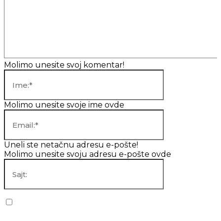
Komentar:
Molimo unesite svoj komentar!
Ime:*
Molimo unesite svoje ime ovde
Email:*
Uneli ste netačnu adresu e-pošte!
Molimo unesite svoju adresu e-pošte ovde
Sajt:
Sačuvaj moje ime, mejl i veb lokaciju u ovom pregledaču za
sledeći put kada budem komentarisao.