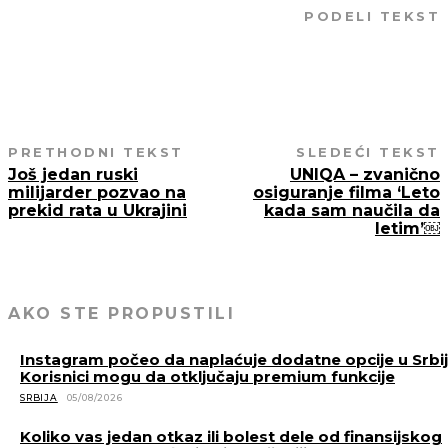
PODELI TEKST
PRETHODNI TEKST
SLEDEĆI TEKST
Još jedan ruski
UNIQA – zvanično
milijarder pozvao na
osiguranje filma ‘Leto
prekid rata u Ukrajini
kada sam naučila da
letim’￼
AKO STE PROPUSTILI
Instagram počeo da naplaćuje dodatne opcije u Srbiji
Korisnici mogu da otključaju premium funkcije
SRBIJA
05/08/2026
Koliko vas jedan otkaz ili bolest dele od finansijskog