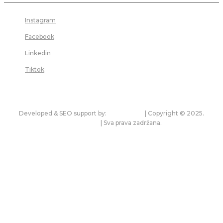
Instagram
Facebook
Linkedin
Tiktok
Developed & SEO support by:
premium.rs
| Copyright © 2025.
bonitet.com
| Sva prava zadržana.
Pravila korišćenja i zaštita privatnosti