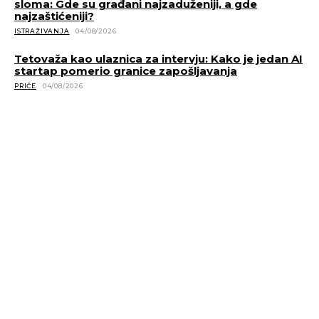
sloma: Gde su građani najzaduženiji, a gde
najzaštićeniji?
ISTRAŽIVANJA
04/08/2026
Tetovaža kao ulaznica za intervju: Kako je jedan AI
startap pomerio granice zapošljavanja
PRIČE
04/08/2026
POVEZANE VESTI
Porodična firma koju vodi lokal patriotizam i zajedniš
VESTI
20/06/2024