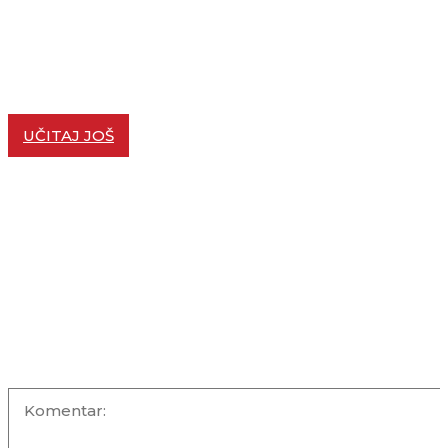
Nova investicija: Gradi se druga faza ritejl parka STOP
SHOP Subotica
VESTI
15/04/2024
Aranđelovac Retail Park otvara svoja vrata početkom 
VESTI
22/02/2024
UČITAJ JOŠ
KOMENTARI +
OSTAVITE KOMENTAR