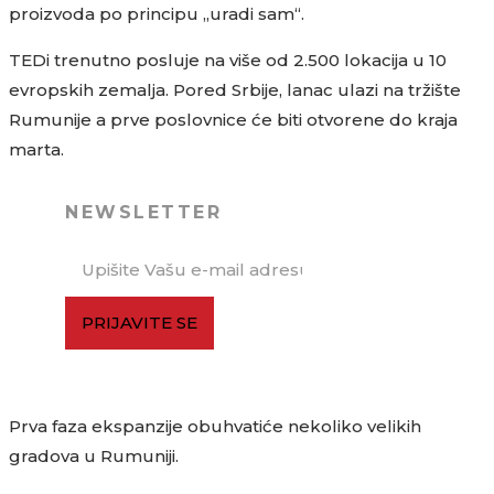
proizvoda po principu „uradi sam“.
TEDi trenutno posluje na više od 2.500 lokacija u 10
evropskih zemalja. Pored Srbije, lanac ulazi na tržište
Rumunije a prve poslovnice će biti otvorene do kraja
marta.
NEWSLETTER
PRIJAVITE SE
Prva faza ekspanzije obuhvatiće nekoliko velikih
gradova u Rumuniji.