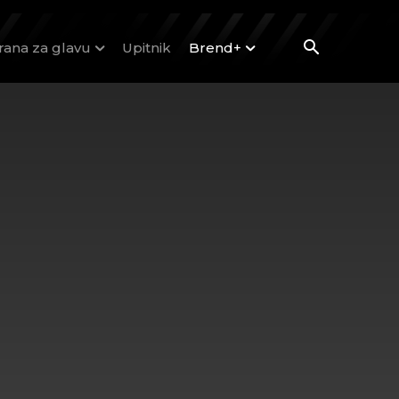
rana za glavu
Upitnik
Brend+