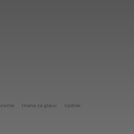
 vreme
Hrana za glavu
Upitnik
Brend+