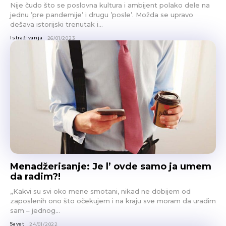
Nije čudo što se poslovna kultura i ambijent polako dele na
jednu ’pre pandemije’ i drugu ’posle’. Možda se upravo
dešava istorijski trenutak i...
Istraživanja
26/01/2023
Menadžerisanje: Je l’ ovde samo ja umem
da radim?!
„Kakvi su svi oko mene smotani, nikad ne dobijem od
zaposlenih ono što očekujem i na kraju sve moram da uradim
sam – jednog...
Savet
24/01/2022