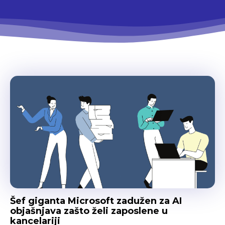
Šef giganta Microsoft zadužen za AI
objašnjava zašto želi zaposlene u
kancelariji