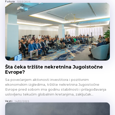
Futura
11/03/2025
Šta čeka tržište nekretnina Jugoistočne
Evrope?
Sa povećanjem aktivnosti investitora i pozitivnim
ekonomskim izgledima, tržište nekretnina Jugoistočne
Evrope pred sobom ima godinu stabilnosti i prilagođavanja
uslovljenu tekućim globalnim kretanjima, zaključak...
Vesti
14/02/2025