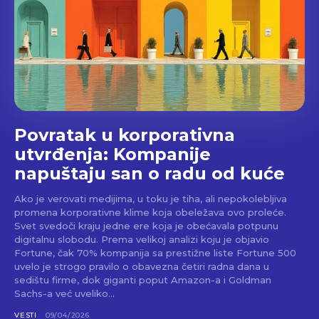
Povratak u korporativna
utvrđenja: Kompanije
napuštaju san o radu od kuće
Ako je verovati medijima, u toku je tiha, ali nepokolebljiva
promena korporativne klime koja obeležava ovo proleće.
Svet svedoči kraju jedne ere koja je obećavala potpunu
digitalnu slobodu. Prema velikoj analizi koju je objavio
Fortune, čak 70% kompanija sa prestižne liste Fortune 500
uvelo je strogo pravilo o obavezna četiri radna dana u
sedištu firme, dok giganti poput Amazon-a i Goldman
Sachs-a već uveliko...
VESTI
09/04/2026