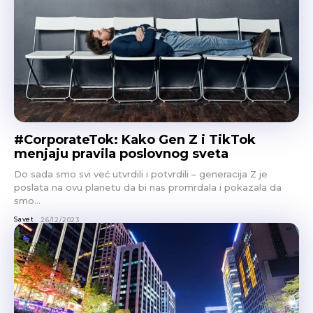
#CorporateTok: Kako Gen Z i TikTok
menjaju pravila poslovnog sveta
Do sada smo svi već utvrdili i potvrdili – generacija Z je
poslata na ovu planetu da bi nas promrdala i pokazala da
smo...
Savet
26/12/2023