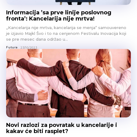
Informacija ’sa prve linije poslovnog
fronta’: Kancelarija nije mrtva!
„Kancelarija nije mrtva, kancelarija se menja“ samouvereno
je izjavio Majkl Švo i to na cenjenom Festivalu Inovacija koji
se pre mesec dana održao u...
Futura
23/10/2023
Novi razlozi za povratak u kancelarije i
kakav će biti rasplet?