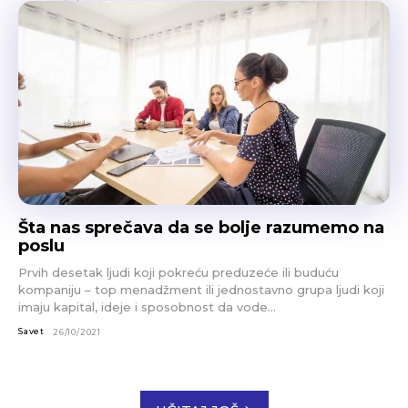
Šta nas sprečava da se bolje razumemo na
poslu
Prvih desetak ljudi koji pokreću preduzeće ili buduću
kompaniju – top menadžment ili jednostavno grupa ljudi koji
imaju kapital, ideje i sposobnost da vode...
Savet
26/10/2021