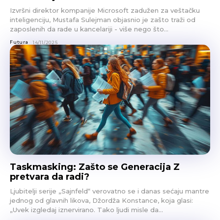
Izvršni direktor kompanije Microsoft zadužen za veštačku
inteligenciju, Mustafa Sulejman objasnio je zašto traži od
zaposlenih da rade u kancelariji - više nego što...
Futura
14/11/2025
Taskmasking: Zašto se Generacija Z
pretvara da radi?
Ljubitelji serije „Sajnfeld“ verovatno se i danas sećaju mantre
jednog od glavnih likova, Džordža Konstance, koja glasi:
„Uvek izgledaj iznervirano. Tako ljudi misle da...