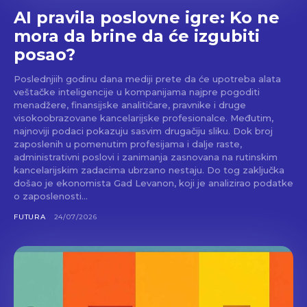
AI pravila poslovne igre: Ko ne
mora da brine da će izgubiti
posao?
Poslednjiih godinu dana mediji prete da će upotreba alata
veštačke inteligencije u kompanijama najpre pogoditi
menadžere, finansijske analitičare, pravnike i druge
visokoobrazovane kancelarijske profesionalce. Međutim,
najnoviji podaci pokazuju sasvim drugačiju sliku. Dok broj
zaposlenih u pomenutim profesijama i dalje raste,
administrativni poslovi i zanimanja zasnovana na rutinskim
kancelarijskim zadacima ubrzano nestaju. Do tog zaključka
došao je ekonomista Gad Levanon, koji je analizirao podatke
o zaposlenosti...
FUTURA
24/07/2026