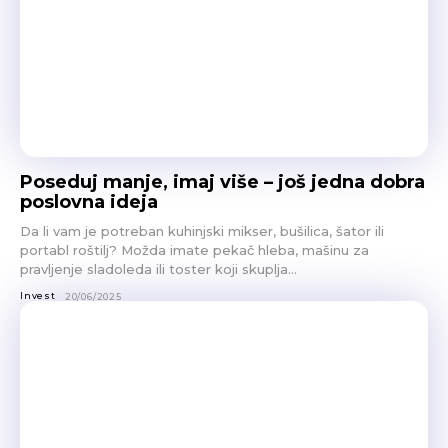
Poseduj manje, imaj više – još jedna dobra
poslovna ideja
Da li vam je potreban kuhinjski mikser, bušilica, šator ili
portabl roštilj? Možda imate pekač hleba, mašinu za
pravljenje sladoleda ili toster koji skuplja...
Invest
20/06/2025