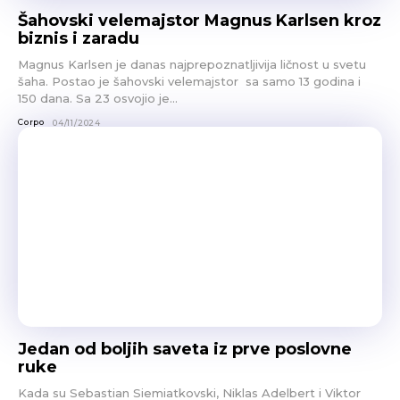
Šahovski velemajstor Magnus Karlsen kroz
biznis i zaradu
Magnus Karlsen je danas najprepoznatljivija ličnost u svetu
šaha. Postao je šahovski velemajstor sa samo 13 godina i
150 dana. Sa 23 osvojio je...
Corpo
04/11/2024
Jedan od boljih saveta iz prve poslovne
ruke
Kada su Sebastian Siemiatkovski, Niklas Adelbert i Viktor