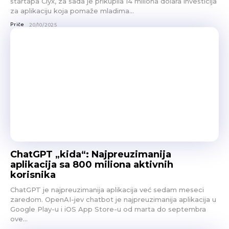
startapa Clyx, za sada je prikupila 14 miliona dolara investicija
za aplikaciju koja pomaže mladima...
Priče
20/10/2025
ChatGPT „kida“: Najpreuzimanija
aplikacija sa 800 miliona aktivnih
korisnika
ChatGPT je najpreuzimanija aplikacija već sedam meseci
zaredom. OpenAI-jev chatbot je najpreuzimanija aplikacija u
Google Play-u i iOS App Store-u od marta do septembra
ove...