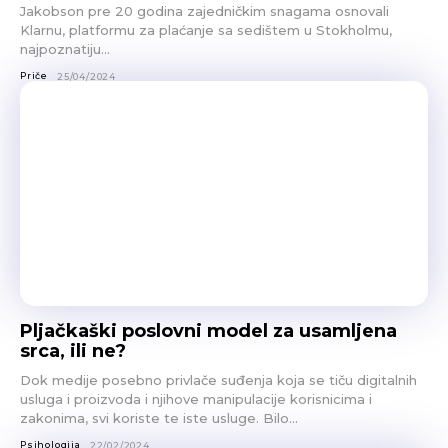
Jakobson pre 20 godina zajedničkim snagama osnovali
Klarnu, platformu za plaćanje sa sedištem u Stokholmu,
najpoznatiju...
Priče
25/04/2024
Pljačkaški poslovni model za usamljena
srca, ili ne?
Dok medije posebno privlače suđenja koja se tiču digitalnih
usluga i proizvoda i njihove manipulacije korisnicima i
zakonima, svi koriste te iste usluge. Bilo...
Psihologija
22/02/2024