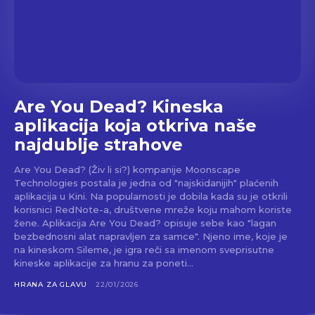
Are You Dead? Kineska
aplikacija koja otkriva naše
najdublje strahove
Are You Dead? (Živ li si?) kompanije Moonscape
Technologies postala je jedna od "najskidanijih" plaćenih
aplikacija u Kini. Na popularnosti je dobila kada su je otkrili
korisnici RedNote-a, društvene mreže koju mahom koriste
žene. Aplikacija Are You Dead? opisuje sebe kao "lagan
bezbednosni alat napravljen za samce". Njeno ime, koje je
na kineskom Sileme, je igra reči sa imenom sveprisutne
kineske aplikacije za hranu za poneti...
HRANA ZA GLAVU
22/01/2026