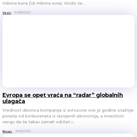
miliona kuna (1,6 miliona evra). Vozilo će...
04/08/2021
Vesti
Evropa se opet vraća na “radar” globalnih
ulagača
Vrednost deonica kompanija iz evrozone ove je godine snažnije
porasla od konkurenata iz razvijenih ekonomija, a investitori
veruju da će takav zamah održati i...
31/05/2021
Novac