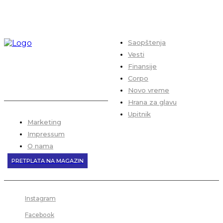
Saopštenja
Vesti
Finansije
Corpo
Novo vreme
Hrana za glavu
Upitnik
Marketing
Impressum
O nama
PRETPLATA NA MAGAZIN
Instagram
Facebook