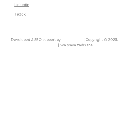
Linkedin
Tiktok
Developed & SEO support by:
premium.rs
| Copyright © 2025.
bonitet.com
| Sva prava zadržana.
Pravila korišćenja i zaštita privatnosti