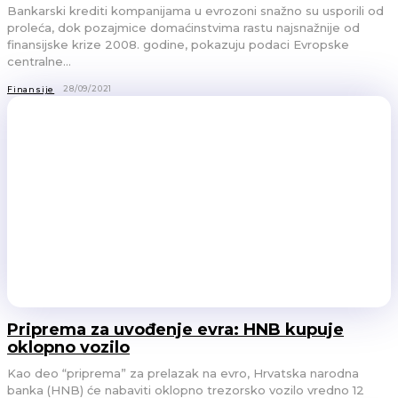
Bankarski krediti kompanijama u evrozoni snažno su usporili od
proleća, dok pozajmice domaćinstvima rastu najsnažnije od
finansijske krize 2008. godine, pokazuju podaci Evropske
centralne...
28/09/2021
Finansije
Priprema za uvođenje evra: HNB kupuje
oklopno vozilo
Kao deo “priprema” za prelazak na evro, Hrvatska narodna
banka (HNB) će nabaviti oklopno trezorsko vozilo vredno 12