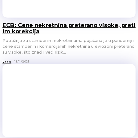
ECB: Cene nekretnina preterano visoke, preti
im korekcija
Potražnja za stambenim nekretninama pojačana je u pandemiji i
cene stambenih i komercijalnih nekretnina u evrozoni preterano
su visoke, što znači i veći rizik...
18/11/2021
Vesti