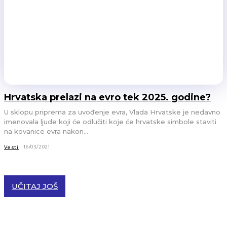
Hrvatska prelazi na evro tek 2025. godine?
U sklopu priprema za uvođenje evra, Vlada Hrvatske je nedavno
imenovala ljude koji će odlučiti koje će hrvatske simbole staviti
na kovanice evra nakon...
16/03/2021
Vesti
UČITAJ JOŠ