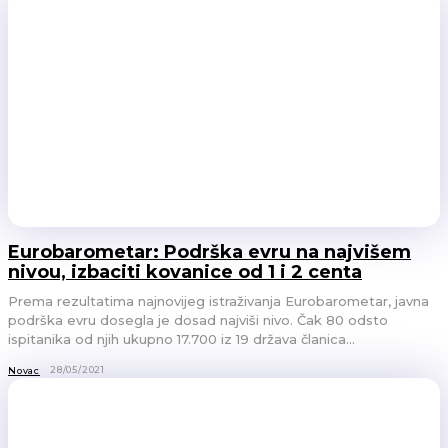
Eurobarometar: Podrška evru na najvišem
nivou, izbaciti kovanice od 1 i 2 centa
Prema rezultatima najnovijeg istraživanja Eurobarometar, javna
podrška evru dosegla je dosad najviši nivo. Čak 80 odsto
ispitanika od njih ukupno 17.700 iz 19 država članica...
28/05/2021
Novac