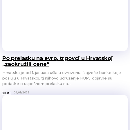
Po prelasku na evro, trgovci u Hrvatskoj
„zaokružili cene“
Hrvatska je od 1. januara ušla u evrozonu. Najveće banke koje
posluju u Hrvatskoj, tj njihovo udruženje HUP, objavile su
podatke o uspešnom prelasku na...
04/01/2023
Vesti