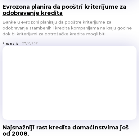
Evrozona planira da pooštri kriterijume za
odobravanje kredita
Banke u evrozoni planiraju da pooštre kriterijume za
odobravanje stambenih i kredita kompanijama na kraju godine
dok bi kriterijumi za potrošačke kredite mogli biti...
27/10/2021
Finansije
Najsnažniji rast kredita domaćinstvima još
od 2008.