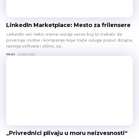
LinkedIn Marketplace: Mesto za frilensere
LinkedIn već neko vreme razvija servis koji bi trebalo da
povezuje osobe i kompanije koje traže usluge poput dizajna,
razvoja softvera i slično, sa...
Vesti
22/02/2021
„Privrednici plivaju u moru neizvesnosti“