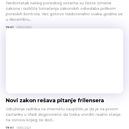
Nedostatak našeg poreskog sistema su česte izmene
zakona i različita tumačenja zakonskih odredaba prilikom
poreskih kontrola. Već gotovo tradicionalno svake godine se
u decembru...
Vesti
10/02/2021
Novi zakon rešava pitanje frilensera
Udruženje radnika na internetu saopštilo je da je na prvom
sastanku u Vladi dogovoreno da treba utvrditi realno stanje
na osnovu kojeg će doći...
Vesti
19/01/2021