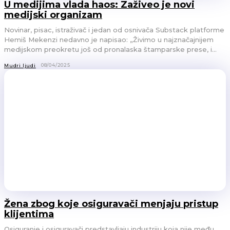
U medijima vlada haos: Zaživeo je novi
medijski organizam
Novinar, pisac, istraživač i jedan od osnivača Substack platforme
Hemiš Mekenzi nedavno je napisao: „Živimo u najznačajnijem
medijskom preokretu još od pronalaska štamparske prese, i...
08/04/2025
Mudri ljudi
Žena zbog koje osiguravači menjaju pristup
klijentima
Osiguranje i osiguravači predstavljaju industriju koja nije među