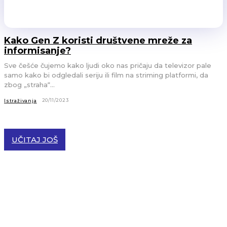
Kako Gen Z koristi društvene mreže za
informisanje?
Sve češće čujemo kako ljudi oko nas pričaju da televizor pale
samo kako bi odgledali seriju ili film na striming platformi, da
zbog „straha“...
20/11/2023
Istraživanja
UČITAJ JOŠ