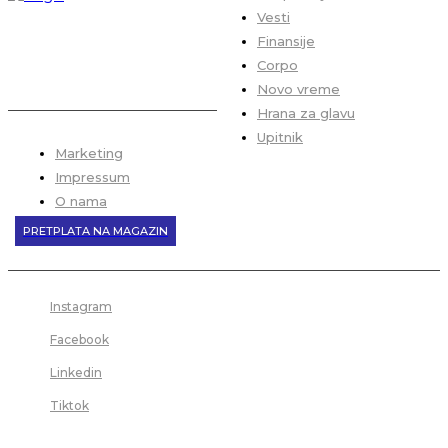
Vesti
Finansije
Corpo
Novo vreme
Hrana za glavu
Upitnik
Marketing
Impressum
O nama
PRETPLATA NA MAGAZIN
Instagram
Facebook
Linkedin
Tiktok