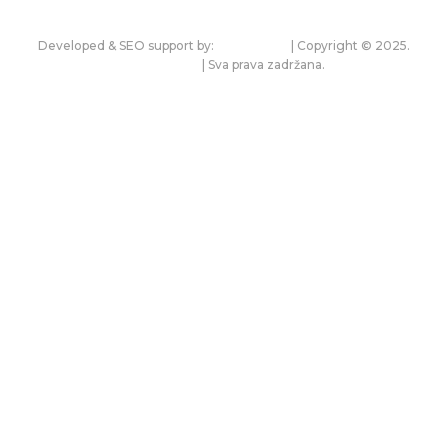
Developed & SEO support by:
premium.rs
| Copyright © 2025.
bonitet.com
| Sva prava zadržana.
Pravila korišćenja i zaštita privatnosti