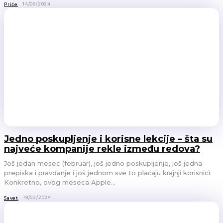
14/06/2024
Priče
Jedno poskupljenje i korisne lekcije – šta su
najveće kompanije rekle između redova?
Još jedan mesec (februar), još jedno poskupljenje, još jedna
prepiska i pravdanje i još jednom sve to plaćaju krajnji korisnici.
Konkretno, ovog meseca Apple...
19/02/2024
Savet