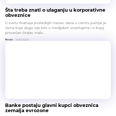
Šta treba znati o ulaganju u korporativne
obveznice
U svetu finansija poslednjih mesec dana u centru pažnje je
tema koje dugo nije bilo u medijskim izveštajima i o kojoj
prosečan čitalac malo...
Novac
01/11/2024
Banke postaju glavni kupci obveznica
zemalja evrozone