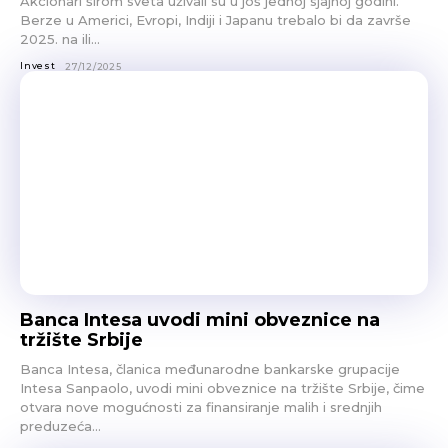
Akcionari širom sveta uživali su u još jednoj sjajnoj godini.
Berze u Americi, Evropi, Indiji i Japanu trebalo bi da završe
2025. na ili...
Invest
27/12/2025
Banca Intesa uvodi mini obveznice na
tržište Srbije
Banca Intesa, članica međunarodne bankarske grupacije
Intesa Sanpaolo, uvodi mini obveznice na tržište Srbije, čime
otvara nove mogućnosti za finansiranje malih i srednjih
preduzeća...