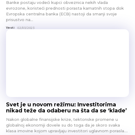
Banke postaju vodeći kupci obveznica nekih vlada
evrozone, koristeći prednosti porasta kamatnih stopa dok
Evropska centralna banka (ECB) nastoji da smanji svoje
prisustvo na...
Vesti
02/03/2023
Svet je u novom režimu: Investitorima
nikad teže da odaberu na šta da se ‘klade’
Nakon globalne finansijske krize, tektonske promene u
globalnoj ekonomiji dovele su do toga da je skoro svaka
klasa imovine kojom upravljaju investitori uglavnom porasla....