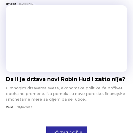
Invest
04/01/2023
Da li je država novi Robin Hud i zašto nije?
U mnogim državama sveta, ekonomske politike će doživeti
epohalne promene. Na pomolu su nove poreske, finansijske
i monetarne mere sa ciljem da se utiče...
Vesti
31/10/2022
UČITAJ JOŠ