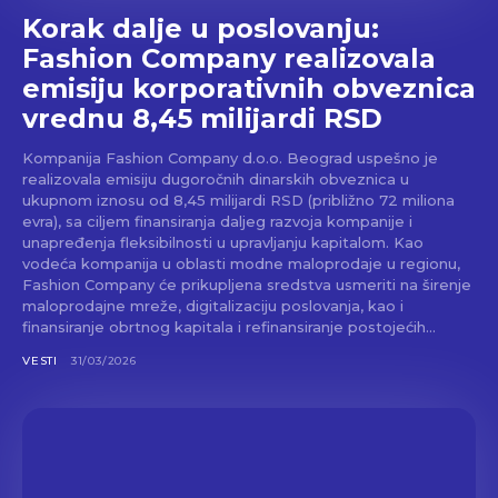
Korak dalje u poslovanju:
Fashion Company realizovala
emisiju korporativnih obveznica
vrednu 8,45 milijardi RSD
Kompanija Fashion Company d.o.o. Beograd uspešno je
realizovala emisiju dugoročnih dinarskih obveznica u
ukupnom iznosu od 8,45 milijardi RSD (približno 72 miliona
evra), sa ciljem finansiranja daljeg razvoja kompanije i
unapređenja fleksibilnosti u upravljanju kapitalom. Kao
vodeća kompanija u oblasti modne maloprodaje u regionu,
Fashion Company će prikupljena sredstva usmeriti na širenje
maloprodajne mreže, digitalizaciju poslovanja, kao i
finansiranje obrtnog kapitala i refinansiranje postojećih...
VESTI
31/03/2026