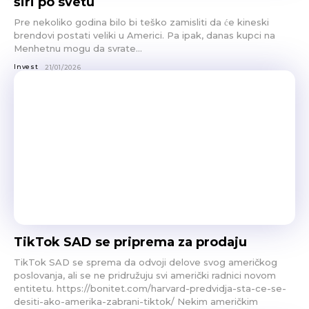
širi po svetu
Pre nekoliko godina bilo bi teško zamisliti da će kineski
brendovi postati veliki u Americi. Pa ipak, danas kupci na
Menhetnu mogu da svrate...
Invest
21/01/2026
TikTok SAD se priprema za prodaju
TikTok SAD se sprema da odvoji delove svog američkog
poslovanja, ali se ne pridružuju svi američki radnici novom
entitetu. https://bonitet.com/harvard-predvidja-sta-ce-se-
desiti-ako-amerika-zabrani-tiktok/ Nekim američkim