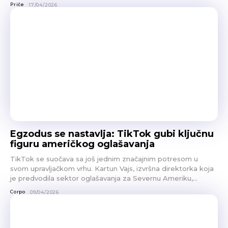
Priče
17/04/2026
Egzodus se nastavlja: TikTok gubi ključnu
figuru američkog oglašavanja
TikTok se suočava sa još jednim značajnim potresom u
svom upravljačkom vrhu. Kartun Vajs, izvršna direktorka koja
je predvodila sektor oglašavanja za Severnu Ameriku,...
Corpo
09/04/2026