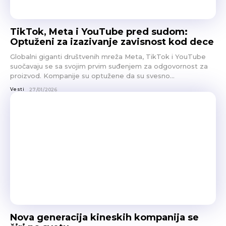
TikTok, Meta i YouTube pred sudom:
Optuženi za izazivanje zavisnost kod dece
Globalni giganti društvenih mreža Meta, TikTok i YouTube
suočavaju se sa svojim prvim suđenjem za odgovornost za
proizvod. Kompanije su optužene da su svesno...
Vesti
27/01/2026
Nova generacija kineskih kompanija se