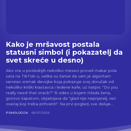
Kako je mršavost postala
statusni simbol (i pokazatelj da
svet skreće u desno)
Ako ste u poslednjih nekoliko meseci proveli makar pola
sata na TikTok-u, velike su šanse da vam je algoritam
servirao snimak devojke koja pokazuje svoj doručak od
nekoliko kriški krastavca i ledene kafe, uz natpis: "Do you
really need that snack?" Ili video u kojem mlada žena,
gotovo šapatom, objašnjava da "glad nije neprijatelj, već
osećaj koji treba prihvatiti". Na prvi pogled, sve deluje...
PSIHOLOGIJA
06/07/2026