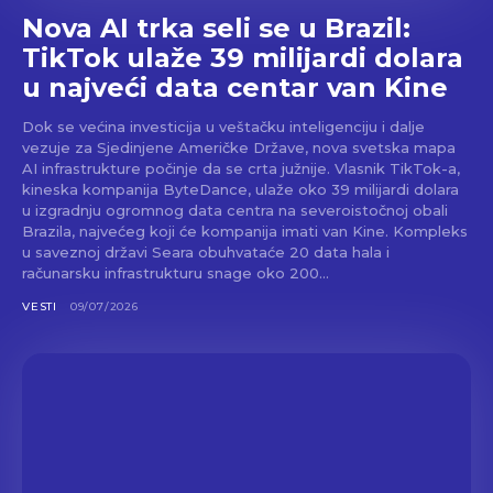
Nova AI trka seli se u Brazil:
TikTok ulaže 39 milijardi dolara
u najveći data centar van Kine
Dok se većina investicija u veštačku inteligenciju i dalje
vezuje za Sjedinjene Američke Države, nova svetska mapa
AI infrastrukture počinje da se crta južnije. Vlasnik TikTok-a,
kineska kompanija ByteDance, ulaže oko 39 milijardi dolara
u izgradnju ogromnog data centra na severoistočnoj obali
Brazila, najvećeg koji će kompanija imati van Kine. Kompleks
u saveznoj državi Seara obuhvataće 20 data hala i
računarsku infrastrukturu snage oko 200...
VESTI
09/07/2026