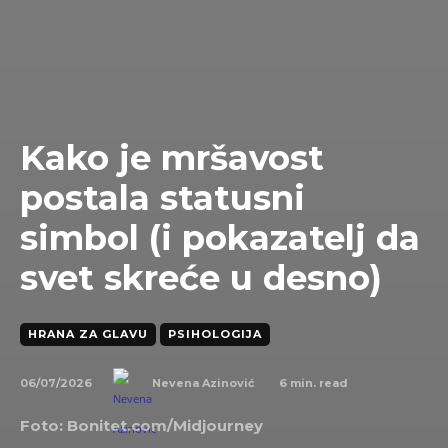
Kako je mršavost
postala statusni
simbol (i pokazatelj da
svet skreće u desno)
HRANA ZA GLAVU
PSIHOLOGIJA
06/07/2026
6
min. read
Nevena Azinović
Foto: Bonitet.com/Midjourney