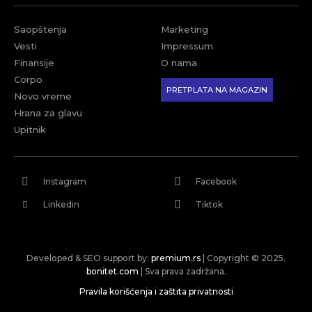
Saopštenja
Marketing
Vesti
Impressum
Finansije
O nama
Corpo
PRETPLATA NA MAGAZIN
Novo vreme
Hrana za glavu
Upitnik
Instagram
Facebook
Linkedin
Tiktok
Developed & SEO support by:
premium.rs
| Copyright © 2025.
bonitet.com
| Sva prava zadržana.
Pravila korišćenja i zaštita privatnosti