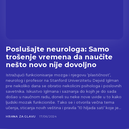
Poslušajte neurologa: Samo
trošenje vremena da naučite
nešto novo nije dovoljno
Istražujući funkcionisanje mozga i njegovu ’plastičnost’,
neurolog i profesor na Stanford Univerzitetu Dejvid Iglman
pre nekoliko dana se obratio nekolicini psihologa i poslovnih
savetnika. Iskustvo Iglmana i saznanja do kojih je do sada
došao u naučnom radu, doneli su neke nove uvide u to kako
ljudski mozak funkcioniše. Tako se i otvorila večna tema
učenja, sticanja novih veština i pravila ’10 hiljada sati’ koje je...
HRANA ZA GLAVU
17/06/2024