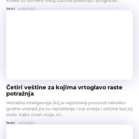
Kolike su razmere ovog izazova pokazuju i prognoze...
Vesti
24/01/2023
Četiri veštine za kojima vrtoglavo raste
potražnja
Veštačka inteligencija (AI) je najtraženiji proizvod nekoliko
godina unazad, pa su najtraženija i sva znanja i veštine koji joj
služe. Kako stvari stoje, AI...
Savet
14/12/2022