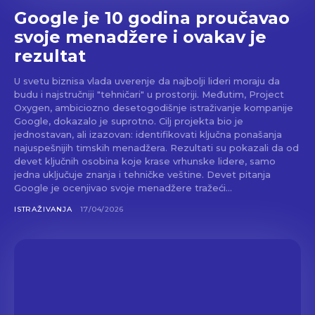
Google je 10 godina proučavao
svoje menadžere i ovakav je
rezultat
U svetu biznisa vlada uverenje da najbolji lideri moraju da
budu i najstručniji "tehničari" u prostoriji. Međutim, Project
Oxygen, ambiciozno desetogodišnje istraživanje kompanije
Google, dokazalo je suprotno. Cilj projekta bio je
jednostavan, ali izazovan: identifikovati ključna ponašanja
najuspešnijih timskih menadžera. Rezultati su pokazali da od
devet ključnih osobina koje krase vrhunske lidere, samo
jedna uključuje znanja i tehničke veštine. Devet pitanja
Google je ocenjivao svoje menadžere tražeći...
ISTRAŽIVANJA
17/04/2026