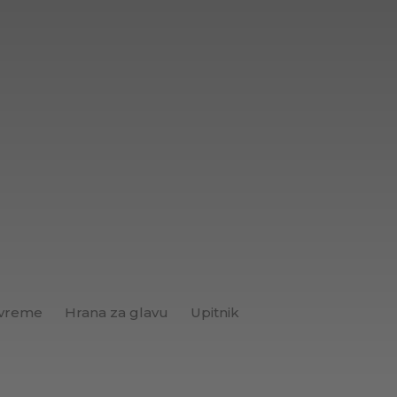
 vreme
Hrana za glavu
Upitnik
Brend+