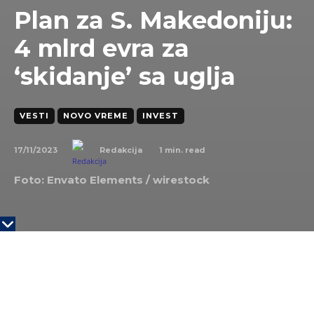
Plan za S. Makedoniju:
4 mlrd evra za
‘skidanje’ sa uglja
VESTI
NOVO VREME
INVEST
17/11/2023
1
min. read
Redakcija
Foto: Envato Elements /
wirestock
Međunarodni kreditori, uključujući Evropsku banku
za obnovu i razvoj (EBRD) i Svetsku banku,